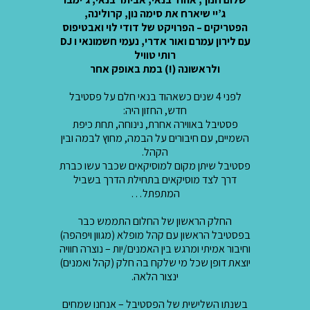
ג’יי שיארח את סימה נון, קרולינה,
הפטריקים – הפרויקט של דודי לוי ואבטיפוס
עם לירון עמרם ואור אדרי, נעמי חשמונאי ו DJ
רותי טוויל
ולראשונה (!) במת באופק אחר
לפני 4 שנים כשאהוד בנאי חלם על פסטיבל
חדש, החזון היה:
פסטיבל באווירה אחרת, נינוחה, תחת כיפת
השמיים, עם חיבורים על הבמה, מחוץ לבמה ובין
הקהל.
פסטיבל שיתן מקום למוסיקאים שכבר עשו כברת
דרך לצד מוסיקאים בתחילת הדרך בשביל
המתפתל…
החלק הראשון של החלום התממש כבר
בפסטיבל הראשון עם קהל מופלא (מגוון ויפהפה)
וחיבור אמיתי ומרגש בין האמנים/יות – נוצרה חוויה
יוצאת דופן שכל מי שלקח בה חלק (קהל ואמנים)
ינצור הלאה.
בשנתו השלישית של הפסטיבל – אנחנו שמחים