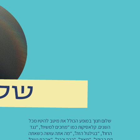
שלום חנוך במופע הכולל את מיטב להיטיו מכל
השנים. קלאסיקות כמו “מחכים למשיח”, “נגד
הרוח”, “בגילגול הזה”, “מה אתה עושה כשאתה
קם בבוקר”, “מאיה”, “ככה וככה”, “אהבת נעורי”,