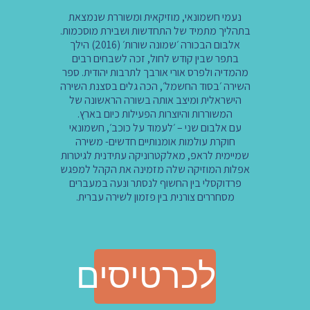
נעמי חשמונאי, מוזיקאית ומשוררת שנמצאת
בתהליך מתמיד של התחדשות ושבירת מוסכמות.
אלבום הבכורה ׳שמונה שורות׳ (2016) הילך
בתפר שבין קודש לחול, זכה לשבחים רבים
מהמדיה ולפרס אורי אורבך לתרבות יהודית. ספר
השירה ׳בסוד החשמל׳, הכה גלים בסצנת השירה
הישראלית ומיצב אותה בשורה הראשונה של
המשוררות והיוצרות הפעילות כיום בארץ.
עם אלבום שני – ׳לעמוד על כוכב׳, חשמונאי
חוקרת עולמות אומנותיים חדשים- משירה
שמיימית לראפ, מאלקטרוניקה עתידנית לגיטרות
אפלות המוזיקה שלה מזמינה את הקהל למפגש
פרדוקסלי בין החשוף לנסתר ונעה במעברים
מסחררים צורנית בין פזמון לשירה עברית.
לכרטיסים