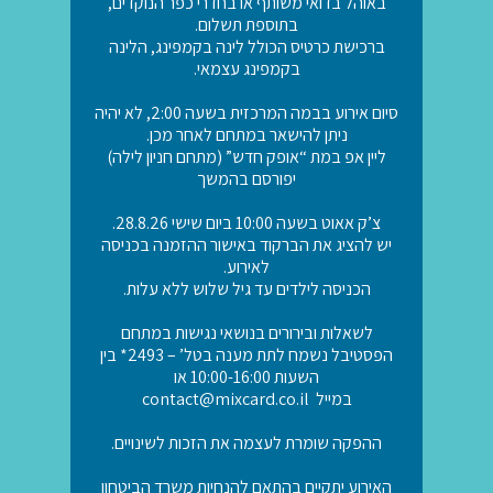
באוהל בדואי משותף או בחדרי כפר הנוקדים,
בתוספת תשלום.
ברכישת כרטיס הכולל לינה בקמפינג, הלינה
בקמפינג עצמאי.
סיום אירוע בבמה המרכזית בשעה 2:00, לא יהיה
ניתן להישאר במתחם לאחר מכן.
ליין אפ במת “אופק חדש” (מתחם חניון לילה)
יפורסם בהמשך
צ’ק אאוט בשעה 10:00 ביום שישי 28.8.26.
יש להציג את הברקוד באישור ההזמנה בכניסה
לאירוע.
הכניסה לילדים עד גיל שלוש ללא עלות.
לשאלות ובירורים בנושאי נגישות במתחם
הפסטיבל נשמח לתת מענה בטל’ – 2493* בין
השעות 10:00-16:00 או
במייל contact@mixcard.co.il
ההפקה שומרת לעצמה את הזכות לשינויים.
האירוע יתקיים בהתאם להנחיות משרד הביטחון