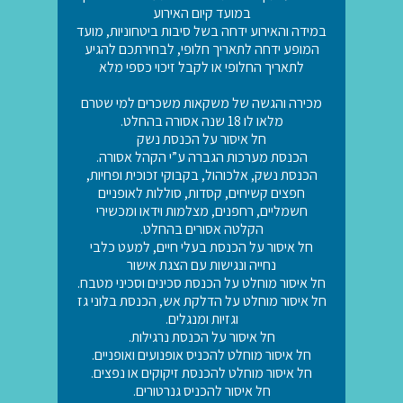
במועד קיום האירוע
במידה והאירוע ידחה בשל סיבות ביטחוניות, מועד
המופע ידחה לתאריך חלופי, לבחירתכם להגיע
לתאריך החלופי או לקבל זיכוי כספי מלא
מכירה והגשה של משקאות משכרים למי שטרם
מלאו לו 18 שנה אסורה בהחלט.
חל איסור על הכנסת נשק
הכנסת מערכות הגברה ע”י הקהל אסורה.
הכנסת נשק, אלכוהול, בקבוקי זכוכית ופחיות,
חפצים קשיחים, קסדות, סוללות לאופניים
חשמליים, רחפנים, מצלמות וידאו ומכשירי
הקלטה אסורים בהחלט.
חל איסור על הכנסת בעלי חיים, למעט כלבי
נחייה ונגישות עם הצגת אישור
חל איסור מוחלט על הכנסת סכינים וסכיני מטבח.
חל איסור מוחלט על הדלקת אש, הכנסת בלוני גז
וגזיות ומנגלים.
חל איסור על הכנסת נרגילות.
חל איסור מוחלט להכניס אופנועים ואופניים.
חל איסור מוחלט להכנסת זיקוקים או נפצים.
חל איסור להכניס גנרטורים.