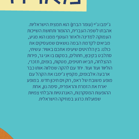
ג’ימבו ג’יי (עומר הברון) הוא תמצית הישראליות.
אהבתו לשפה העברית, ההומור ותחושת השייכות
העמוקה למדינה ולאזור העוטף ממנו הוא מגיע,
מביאים לקדמת הבמה נושאים שמעסיקים את
כולנו. בין הלהיטים שיעיפו אתכם באוויר: עשיתי,
סתלבט בקיבוץ, חתולים, במקום בו אני גר, פירות
ההצלחה, תביאו חטיפים, מטקות, בומים, תזכרי,
הוליווד ועוד ועוד. יחד עם להקה שמלווה אותו כבר
ארבעה אלבומים, מקפיץ ג’ימבו את הקהל עם
מופע משובח של ראפ, רוק וים תיכון חדש. במופע
יארח את הזמרת והראפרית, סימה נון, אחת
ההופעות המסקרנות, האנרגטיות והבלתי צפויות
שפועלות כרגע במוזיקה הישראלית.