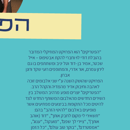
“הפטריקים” הוא הפרויקט המוזיקלי המדובר
בהובלת דודי לוי וחברי להקת אבטיפוס – אייל
שכטר, אמיר בן -דוד וטל יניב ומשתתפים בו גם
לירון עמרם, אור אדרי, והמתופפים רועי שקד ורונן
אברון.
הפרויקט שהושק השנה ע”י שני אלבומים זוכה
לאהבה וחיבוק אדיר מהמדיה והקהל הרב.
“הפטריקים” יוצרים מופע מרהיב המשלב בין
השירים החדשים מהאלבום המשותף החדש לצד
להיטים מכל התקופות בביצועים מפתיעים אשר
מופיעים באלבום “להיטי הזהב” בהם:
“תשאירי לי מקום לחבק אותך”, “דוד (אוהב
אותך)”, “ציירי לך שפם”, “מועקה”, “ענוג”,
“אמסטרדם”, “בוקר טוב עולם”, “כל הזמן