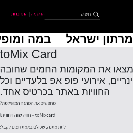
הרשמה
|
התחברות
מרתון ישראל
במה ומופע
toMix Card
ף אפשר לתת במתנה חוויות שוות באמת! ב-toMixcard תמצאו את המקומות החמים שחובה
יים, אירועי פופ אפ בלעדיים וכל
החוויות באתר בכרטיס אחד.
מחפשים את המתנה המושלמת?
toMixcard – חוויה שווה וייחודית!
לתת מתנה, שכולם באמת רוצים לקבל: