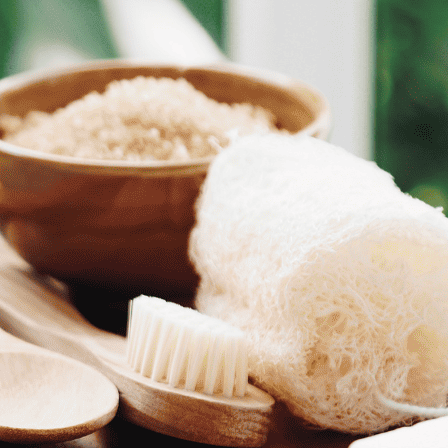
מפתיעים עם toMixcard – מתנה מקורית, עדכנית והכי חווייתית שיש!