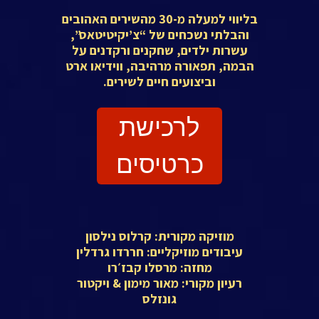
בליווי למעלה מ-30 מהשירים האהובים
והבלתי נשכחים של “צ’יקיטיטאס”,
עשרות ילדים, שחקנים ורקדנים על
הבמה, תפאורה מרהיבה, ווידיאו ארט
וביצועים חיים לשירים.
לרכישת
כרטיסים
מוזיקה מקורית: קרלוס נילסון
עיבודים מוזיקליים: חררדו גרדלין
מחזה: מרסלו קבז׳רו
רעיון מקורי: מאור מימון & ויקטור
גונזלס