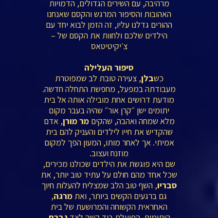
מרהיבה, עם השירים הגדולים, הדמויות
האהובות והסיפור המרגש והקסם שאנחנו
ההורים גדלנו עליו, זה הזמן לבוא יחד עם
הילדים שלכם ולחוות את הקסם של –
צ׳יקיטיטאס
סיפור העלילה
כש
בלן
, צעירה טובת לב שמפוטרת
מעבודתה במפעל, מחפשת התחלה חדשה.
מודעת דרושים אחת מובילה אותה אל בית
יתומים ישן ״קרן אור״ שהיה בעבר מקום
מלא שמחה ואהבה, שהקים
מר מורן
, אדם
שהקדיש את חייו לילדים והעניק להם בית
אמיתי. אך לאחר מותו, המעון הפך למקום
מוזנח ועצוב.
שם היא פוגשת את הילדים שכולנו מכירים,
שכל אחד מהם חולם על עתיד טוב יותר, את
סבריו
, השף טוב הלב שמצליח להעלות חיוך
גם ברגעים הקשים ביותר, ואת
מרגה
,
האחראית הקשוחה והמרושעת של בית
היתומים, הפועלת ביד קשה לצד
גברת