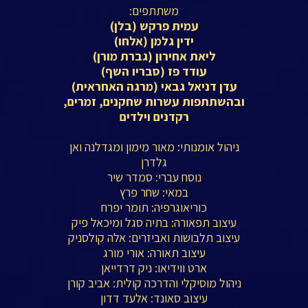
משתתפים:
עמית פרקש (בלן)
ידין גלמן (אלחו)
ליאת אחירון (גברת מורן)
עודד פז (סבריו השף)
עדן דניאל גבאי (מרגה האחראית)
ובהשתתפות עשרות שחקנים, זמרים,
רקדנים וילדים
ניהול אומנותי: מאור מימון ומגדלנה ואן
גלדרן
נוסח עברי: סמדר שיר
במאי: שחר פרץ
כוריאוגרפיה: תומר יפרח
עיצוב תפאורה: בתיה סגל ומיכאל פיק
עיצוב תלבושות ואביזרים: אלה קולסניק
עיצוב תאורה: אורי מורג
ארט ווידיאו: ניק דרדייאן
ניהול מוסיקלי והדרכה קולית: אביב קורן
עיצוב סאונד: אלעד דדון