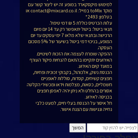
למימוש מיקסקארד במופע זה יש ליצור קשר עם
מוקד toMix במייל: contact@mixcard.co.il או
בטלפון: 2493*
עלות הכרטיס כוללת 5 ₪ דמי טיפול.
תנאי ביטול: ביטול יתאפשר רק עד 14 יום מיום
הרכישה ובתנאי שלא מלאו 7 ימי עסקים עד יום
המופע, בניכוי דמי ביטול בשיעור של 5% מסכום
העסקה.
ההפקה שומרת לעצמה את הזכות לשינויים.
האירועים יתקיימו בהתאם להנחיות פיקוד העורף
במועד קיום האירוע.
הכנסת נשק, אלכוהול, בקבוקי זכוכית ופחיות,
חפצים קשיחים, קסדות, סוללות לאופניים
חשמליים, כסאות, מצלמות וידאו ומכשירי הקלטה
אסורים בהחלט ולא ניתן יהיה לאפסן חפצים
בכניסה לאירוע.
חל איסור על הכנסת בעלי חיים, למעט כלבי
נחייה ונגישות עם הצגת אישור.