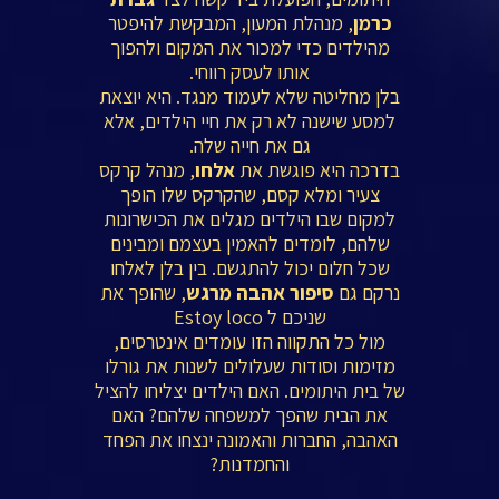
כרמן
, מנהלת המעון, המבקשת להיפטר
מהילדים כדי למכור את המקום ולהפוך
אותו לעסק רווחי.
בלן מחליטה שלא לעמוד מנגד. היא יוצאת
למסע שישנה לא רק את חיי הילדים, אלא
גם את חייה שלה.
בדרכה היא פוגשת את
אלחו
, מנהל קרקס
צעיר ומלא קסם, שהקרקס שלו הופך
למקום שבו הילדים מגלים את הכישרונות
שלהם, לומדים להאמין בעצמם ומבינים
שכל חלום יכול להתגשם. בין בלן לאלחו
נרקם גם
סיפור אהבה מרגש
, שהופך את
שניכם ל Estoy loco
מול כל התקווה הזו עומדים אינטרסים,
מזימות וסודות שעלולים לשנות את גורלו
של בית היתומים. האם הילדים יצליחו להציל
את הבית שהפך למשפחה שלהם? האם
האהבה, החברות והאמונה ינצחו את הפחד
והחמדנות?