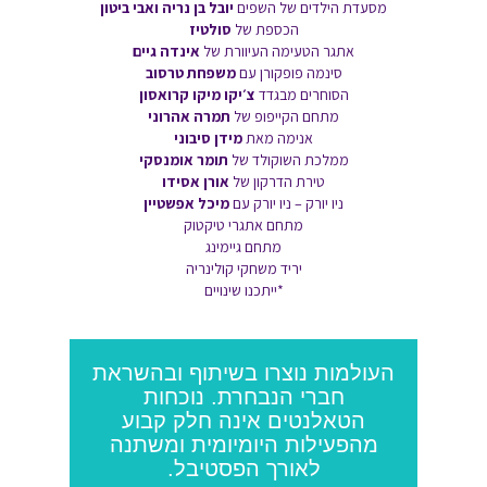
מסעדת הילדים של השפים
יובל בן נריה ואבי ביטון
הכספת של
סולטיז
אתגר הטעימה העיוורת של
אינדה גיים
סינמה פופקורן עם
משפחת טרסוב
הסוחרים מבגדד
צ׳יקו מיקו קרואסון
מתחם הקייפופ של
תמרה אהרוני
אנימה מאת
מידן סיבוני
ממלכת השוקולד של
תומר אומנסקי
טירת הדרקון של
אורן אסידו
ניו יורק – ניו יורק עם
מיכל אפשטיין
מתחם אתגרי טיקטוק
מתחם גיימינג
יריד משחקי קולינריה
*ייתכנו שינויים
העולמות נוצרו בשיתוף ובהשראת
חברי הנבחרת. נוכחות
הטאלנטים אינה חלק קבוע
מהפעילות היומיומית ומשתנה
לאורך הפסטיבל.