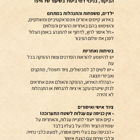
הביקור, בניכוי דמי ביטול בשיעור של 5%!
ילדים, משפחות והתנהלות במתחם
באירוע קיימים אזורים אינטראקטיביים ומשחקיים,
והשימוש בהם באחריות ההורים והמלווים
• חל איסור לרוץ, לדחוף או להתנהג באופן העלול
לסכן את שלום הציבור
בטיחות ואחריות
יש להישמע להוראות הסדרנים וצוות ההפקה בכל
עת
• יש לשים לב למכשולים, ציוד חשמלי, מתקנים
ואביזרי תצוגה
• הנהלת האירוע, ההפקה והאולם אינם אחראים
לנזק שייגרם עקב אי ציות להנחיות או התנהלות
לא זהירה
ציוד אישי ואיסורים
•
אין כניסה עם עגלות לשטח התערוכה!
• קיים אזור ייעודי לחניית עגלות, והאחריות על
שמירת הציוד חלה על בעליו בלבד
• הכניסה עם בעלי חיים אסורה, למעט כלבי נחייה
וכלבי שירות עם הצגת אישור