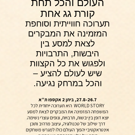
העולם והכל תחת
קורת גג אחת
תערוכה חווייתית וסוחפת
המזמינה את המבקרים
לצאת למסע בין
היבשות, התרבויות
ולפגוש את כל הקצוות
שיש לעולם להציע –
והכל במרחק נגיעה.
27.8-26.7, ביתן 2 אקספו ת”א
WORLD STORY היא תערוכה ייחודית לכל
המשפחה המזמינה את המבקרים לצאת למסע
יוצא דופן בין יבשות, תרבויות, ונופים עוצרי נשימה.
דרך שילוב של טכנולוגיה, עיצוב מרהיב ותוכן
אינטראקטיבי יהפוך העולם כולו למגרש משחקים