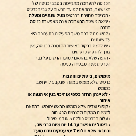
הכניסה לתערוכה מתקיימת בסבבי כניסה של
חצי שעה, בהתאם למועד הרשום על גבי הכרטיס
• הכניסה מחויבת בכרטיס
מגיל שנתיים ומעלה
• יציאה משטח התערוכה אינה מאפשרת כניסה
חוזרת
•
לתשומת ליבכם משך הפעילות בתערוכה היא
עד שעתיים.
• יש להציג ברקוד באישור ההזמנה בכניסה, אין
צורך להדפיס כרטיסים
• הגעה שלא בהתאם למועד הרשום על גבי
הכרטיס אינה מבטיחה כניסה
מימושים, ביטולים והטבות
כרטיס שלא מומש במועד שנקבע לו ייחשב
כמומש
• לא יינתן החזר כספי או זיכוי בגין אי הגעה או
איחור
• קופוני ועדים שלא מומשו מראש ימומשו בהתאם
לזמינות המקום ולהנחיות הבטיחות
• עלות הכרטיס כוללת 5 ₪ דמי טיפול
• ביטול יתאפשר עד 14 יום מיום הרכישה,
ובתנאי שלא חלפו 7 ימי עסקים טרם מועד