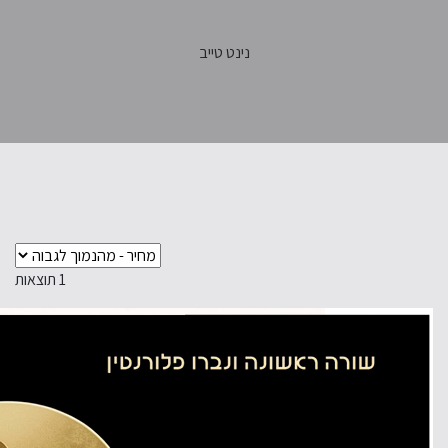
נינט טייב
1
תוצאות