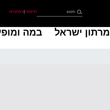
הרשמה
|
התחברות
מרתון ישראל
במה ומופע