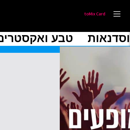
toMix Card
וסדנאות
טבע ואקסטרים