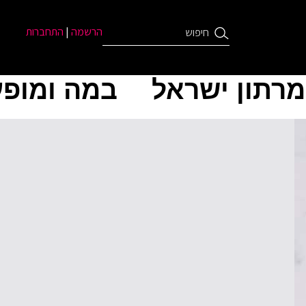
הרשמה
|
התחברות
מרתון ישראל
במה ומופע