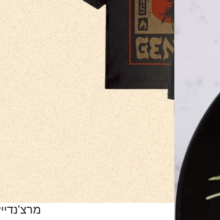
מרצ'נדייז