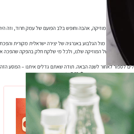
מה שדמיינו.
את המרחבים מול הגלבוע באנרגיה של יצירה ישראלית מקורית והפכ
 הצצה לעתיד של המוזיקה שלנו, ולכל מי שלקח חלק בהפקה שהפכה את
לים לספור לאחור לשנה הבאה. תודה שאתם גדלים איתנו – המסע הזה ה
נתראה ב-Genesis 2027! ☀️💕🤍🪬