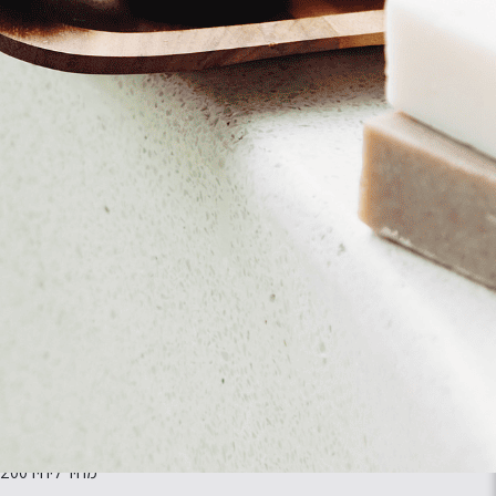
תמיד חלמתם לעוף? אצלנו
שיעור מטריף של י
זה אפשרי!
ואקרובטיקה אווי
מרזוק ועזר 11, תל אביב-יפו
להורים וילדים בכל הגילא
מחיר לזוג
60
סדנה להכנת דים סאם וגיוזה
מביאים את המסעדה
ליצור כיסונים מנצחים וטעי
הביתה
במטבח הבי
חו
מחיר לאדם
95
סדנת שוקולד ופרלינים
להכניס קצת מתוק
להכין פינוקים כמו הש
לחיים
הגדול
גרטוורד עליון 2, ראש העין
מחיר ליחיד
200