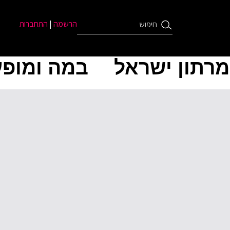
הרשמה
|
התחברות
מרתון ישראל
במה ומופע