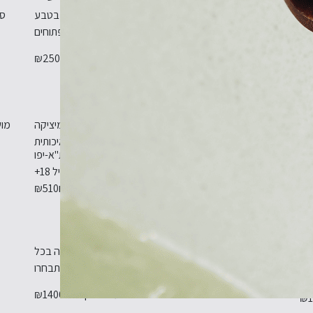
וגה
בואו ללמוד להכין בבית ירקות
חוויה מעשית ומהנה בטבע
סד
רית
כבושים, ליקרים ועוד...
מתחת לשמים הפתוחים
ים
מחיר לאדם
₪250
₪1
סדנת פמוטים מקרמיקה
מים
סדנת פמוטים מקרמיקה -
בואו להכין פמוט ייחודי מיציקה
מוש
תי
Studio Batit
קרמית איכותית
לון
אליזבת ברגנר ,12 ת"א-יפו
₪2
גיל 18+
מחיר לאדם
₪510
סדנת צריבה בעץ
פים
לצרוב על עץ עיצובים
סדנה מעשית ומהנה בכל
ים
ייחודיים יחדיו
מקום שתבחרו
מחיר לקבוצה
₪1400
₪1