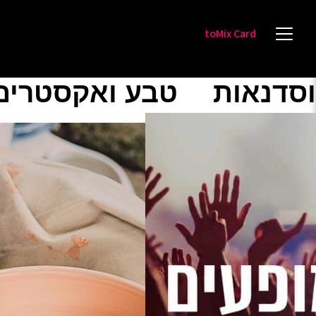
toMix Card
וסדנאות
טבע ואקסטרים