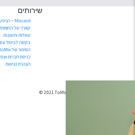
שירותים
Mixcard – הגיפט
קארד של החוויות!
שאלות ותשובות
בקשה לביטול עס
הסיפור של toMix
כניסת חברות ועסק
הצהרת נגישות
כל הזכויות שמורות
ToMix
2021 ©