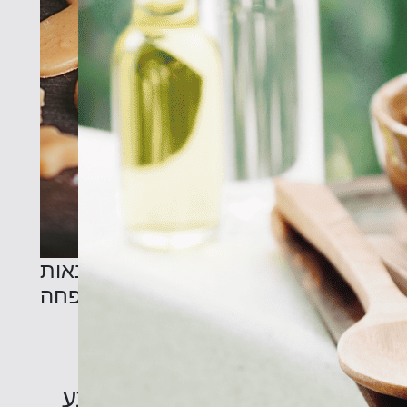
סדנאות
לכל המשפחה
ת
סדנת התססת ירקות בטבע