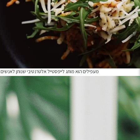
מוצר כחול לבן
הערכה כוללת 4 סבונים עשירים על בסיס צמחי.
מכיל שמן חוחובה, אובליפיחה ושמנים אתריים.
ללא פראבנים, אלכוהול, סיליקון או SLS
*משלוחים לכל חלקי הארץ, למעט מקומות מרוחקים עד 4 ימי עסקים
על מעפילים:
מעפילים הוא מותג לייפסטייל אלטרנטיבי שנותן לאנשי
אנחנו מייצרים מוצרי טיפוח ברמה הגבוהה ביותר באופן י
המוצרים שלנו נוצרו בהשראת זיכרונות נוסטלגיים על ארץ
יש לבחור כמות