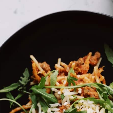
בית
»
Brands
»
מעפילים
»
התפראות - מארז סבוני ידיים
התפראות - מארז סבונ
מה במיקס
מארז מפנק המכיל 4 סבונים מפנקים שנרקחו יחד עם מיטב אנשי האוכל הישראלי
סבונים על בסיס צמחי מרכיבים טבעיים.
משלוחים עד 4 ימי עסקים 🚚
מכיל רכיבים טבעיים
שמנים אתריים טהורים