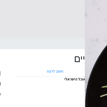
י ידיים
ה
חשוב לדעת
ס
ה