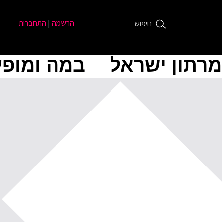
הרשמה
|
התחברות
מרתון ישראל
במה ומופע