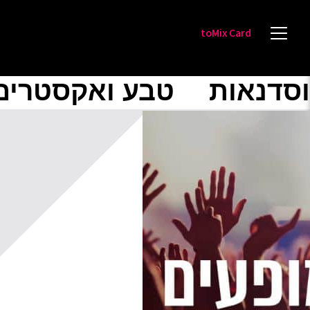
toMix Card
וסדנאות
טבע ואקסטרים