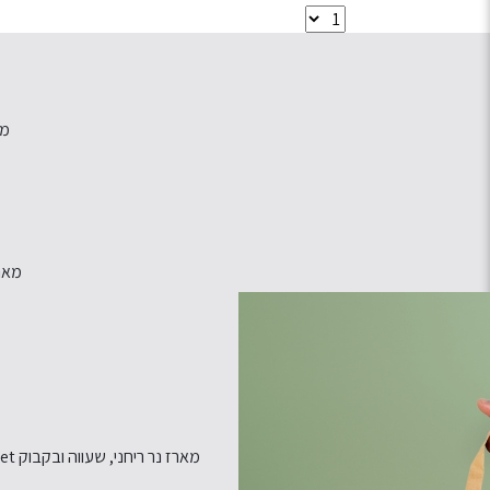
מא
מארז 
מארז נר ריחני, שעווה ובקבוק Lillet - מבית Scent Jaffa