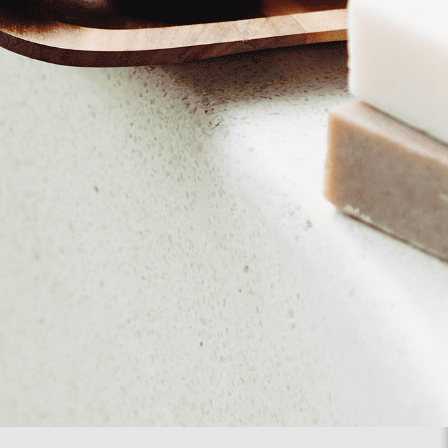
מארז שלישיה, קנקן ו-6 כוסות
כולל משלוח
419.00
₪