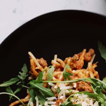
בית
»
Pure-Te
»
Brands
»
מארז שלישיית תה מאובזרת ureTE
מארז שלישיית תה מאובזר
מה במיקס
כשר
מארז שלישיית תה כולל:
שלושה סוגי חליטות תה מגוונות, איכותיות ובריאות
קנקן חליטה חסין חום בנפח של כ-600 מ”ל
שישיית כוסות דאבל גלאס מפנקות שכיף לאחוז