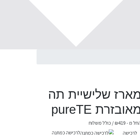
ארז שלישיית תה
אובזרת pureTE
חל מ -
419
₪
/ כולל משלוח
לרכישה כמתנה
לרכישה