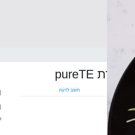
p
ת pureTE
מ
חשוב לדעת
מ
ה