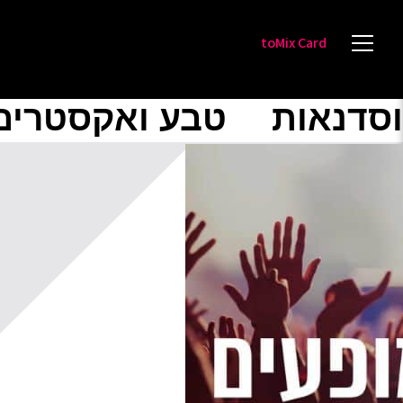
toMix Card
וסדנאות
טבע ואקסטרים