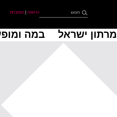
הרשמה
|
התחברות
מרתון ישראל
במה ומופע