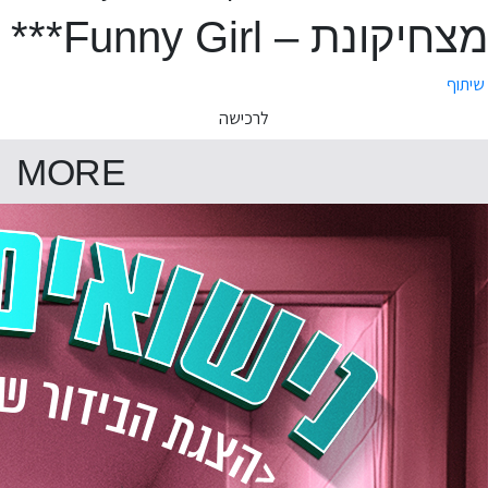
מצחיקונת – Funny Girl***
שיתוף
לרכישה
MORE