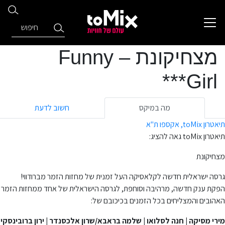
מצחיקונת – Funny
Girl***
מה במיקס
חשוב לדעת
תיאטרון toMix, אקספו ת"א
תיאטרון toMix גאה להציג:
מצחיקונת
גרסה ישראלית חדשה לקלאסיקה העל זמנית של מחזות הזמר מברודווי!
הפקת ענק חדשה, מרהיבה וסוחפת, לגרסה הישראלית של אחד ממחזות הזמר
האהובים והמצליחים בכל הזמנים בכיכובם של:
מירי מסיקה | חנה לסלואו | שלמה בראבא/שרון אלכסנדר | ירון ברובינסקי