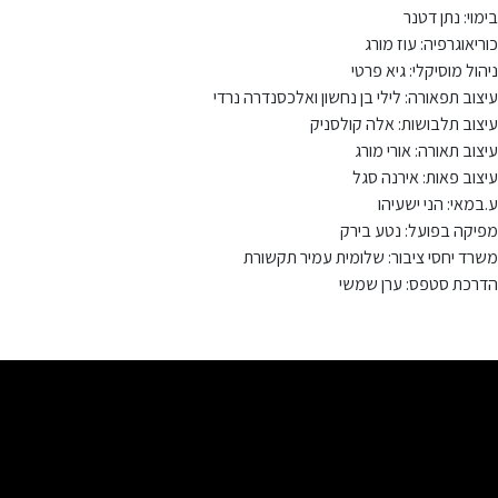
בימוי: נתן דטנר
כוריאוגרפיה: עוז מורג
ניהול מוסיקלי: גיא פרטי
עיצוב תפאורה: לילי בן נחשון ואלכסנדרה נרדי
עיצוב תלבושות: אלה קולסניק
עיצוב תאורה: אורי מורג
עיצוב פאות: אירנה סגל
ע.במאי: הני ישעיהו
מפיקה בפועל: נטע בירק
משרד יחסי ציבור: שלומית עמיר תקשורת
הדרכת סטפס: ערן שמשי