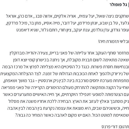
| גל פופולר
שחקנים: ניצה שאול, יעל עמית, אוריה אלקיים, אדווה סבג , אדם כהן, אוראל
גלעד, טל בן שבע, יונתן פרידמן, יעל דובר, מייה אסייג, מתן בר, מיכל פרדקין,
עופר גורדון, עדן גולדמן, ענת יעקב, ציון חורי, רותם גלזר, שגיא דיאמנט
ובליווי תזמורת חיה!
מחזמר סוחף העוקב אחר עלייתה של פאני ברייס, צעירה יהודייה מברוקלין
שאינה מתאימה לשום תבנית מקובלת, אך ניחנה בכישרון קומי יוצא דופן
ובנחישות חסרת פשרות. כנגד כל הסיכויים היא מצליחה לפרוץ אל מרכז הבמה
של ניו־יורק ולהפוך לאחת הכוכבות הגדולות של זמנה. לצד ההצלחה המקצועית
מתפתחת מערכת יחסים מורכבת בינה לבין ניק ארנסטיין – גבר מושך ושאפתן,
שחי על הקצה ומתקשה להתרחק מעולם ההימורים. הקריירה של פאני ממריאה
עם הצטרפותה למופעי זיגפילד היוקרתיים, אך חייה האישיים מתערערים כאשר
ניק מסתבך ונאלץ לעזוב את הארץ. הבחירה ללכת אחריו משנה את מסלול
חייה, וכששניהם שבים, היא מוצאת את עצמה נקרעת בין הבמה לבין אהבה
שמאיימת למוטט הכול. האם יש מקום לאהבה כאשר המחיר כה גבוה?
תרגום: דורי פרנס