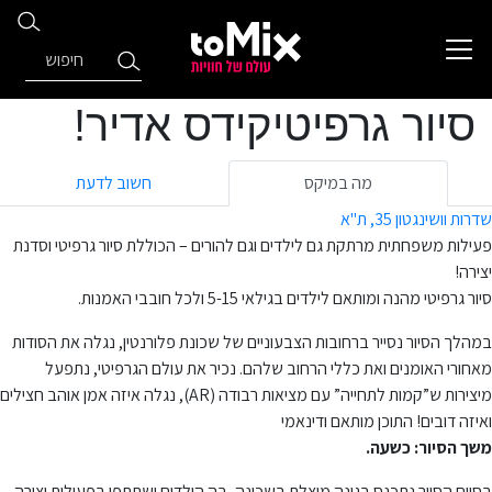
סיור גרפיטיקידס אדיר!
מה במיקס
חשוב לדעת
שדרות וושינגטון 35, ת"א
פעילות משפחתית מרתקת גם לילדים וגם להורים – הכוללת סיור גרפיטי וסדנת
יצירה!
סיור גרפיטי מהנה ומותאם לילדים בגילאי 5-15 ולכל חובבי האמנות.
במהלך הסיור נסייר ברחובות הצבעוניים של שכונת פלורנטין, נגלה את הסודות
מאחורי האומנים ואת כללי הרחוב שלהם. נכיר את עולם הגרפיטי, נתפעל
מיצירות ש”קמות לתחייה” עם מציאות רבודה (AR), נגלה איזה אמן אוהב חצילים
ואיזה דובים! התוכן מותאם ודינאמי
משך הסיור: כשעה.
בסיום הסיור נתכנס בגינה מוצלת בשכונה, בה הילדים ישתתפו בפעילות יצירה