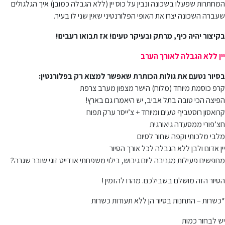
המחתרות שפעלו בשכונה ונבין על כוס יין (ללא הגבלה כמובן) איך הגלגולים
שעברה השכונה יצרו את האופי הפלורנטיני שאין שני לו בעיר.
בקיצור יהיה כיף, מרתק ובעיקר טעים! אז תבואו רעבים!
יין ללא הגבלה לאורך הערב
בסיור נטעם את גולות הכותרת שאפשר למצוא רק בפלורנטין:
קרפ כוסמת מיוחד (מלוח) הישר מצפון מערב צרפת
הפיצה הכי טובה בתל אביב, יש היאמרו גם בארץ!
קרואסון רוסטביף טעים ומיוחד + צ’ייסר ערק תפוח
חצ’פורי ממסעדה גיאורגית
מלבי מלכותי וקפה שחור לסיום
יין אדום ולבן ללא הגבלה לכל אורך הסיור
מחפשים פעילות מגניבה ליום גיבוש, בילוי משפחתי או דייט זוגי שובר שגרה?
הסיור הזה מושלם בשבילכם. מהרו להזמין !
*כשרות – התחנות בסיור הן ללא תעודות כשרות
יש לבחור כמות