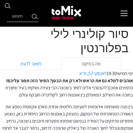
סיור קולינרי לילי
בפלורנטין
מה במיקס
חשוב לדעת
ימי חמישי
19:30
לוינסקי 57, ת"א
אוהבים למלא גם את הראש ולא רק את הבטן? הסיור הזה תפור עליכם!
מזמינים אתכם להצטרף אלינו לסיור בשכונה הכי צעירה ושיקית בעיר שיוצרת
בתוכה את השילוב המושלם בין אומנות רחוב לקולינריה חובקת עולם.
בין מנה מושחתת אירופאית לטעימה חלומית אחרת מארץ אקזוטית נספוג את
האווירה המחתרתית של המקום, נתעמק באומנות הרחוב הייחודית כאן, נשמע
סיפורים מרתקים על הפודיז בנפשם שפתחו מסעדות ודוכנים בשכונה, נרחיב
אופקים ונצלול לתוך האגדה של ביאליק שהפכה לרחוב, נחזור לעבר אל לוחמי