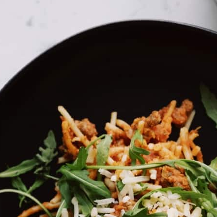
בית
»
במה ומופעים
»
להקת מחול בת־שבע | אנאפאזה
להקת מחול בת־שבע 
מה במיקס
דצמבר 2026
ביתן 1, אקספו ת"א
מופעי אנאפאזה, שתוכננו להתקיים ביוני 2026, נדחו לדצמבר 2026.
לקוחות יקרים, הכרטיסים שרכשתם יהיו תקפים לאותו
להלן המועדים החדשים: