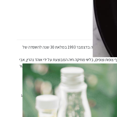
אנאפאזה, יצירתו של אוהד נהרין ללהקת מחול בת־שבע, עלתה לראשונה בדצמבר 1993 במלאת 30 שנה להיווסדה של
2023 עלתה לבמה בגרסה מחודשת בפני כ-20 אלף צופות וצופים, בליווי מוזיקה חיה המבוצעת על ידי אוהד נהרין, אבי
בללי ודני מקוב (נקמת הטרקטור). לאור הצלחת סבב המופעים שבה היצירה לבמה בדצמבר 2024 לסבב נוסף, וכעת לאור
202.
ך גם שונה בתכלית. היא נבראת בתוך מציאות צינית, אלימה
חורתת על דגלה מחאה. היא ריקוד עיקש בתוך מרחב שמאיים לבלוע
ת השיסוע והקיטוב, ונאחזת בתקווה לשינוי ולאיחוי.