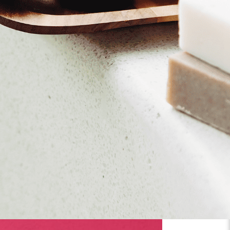
עיצוב תאורה: אבי יונה בואנו (במבי)
עיצוב תלבושות: רקפת לוי
עיצוב חלל: גדי צחור ומקסים וואראט
אסיסטנט למעצבת תלבושות: אריאל כהן
מוזיקה חיה: אבי בללי (בס) דני מקוב (תופים), אוהד נהרין
“תמיד ריחף איזה צל, ריחף איזה ספק” דויד גרוסמן, דברים
טקסטים: מקסים וואראט
מעוף: יניב סויסה, קרקס Y
דגלים: מנדי מועלים
טקסט על היצירה: שירה ויטלי
*חידוש אנאפאזה הוא הפקה משותפת של להקת מחול בת־שבע ו-toMix עולם
יש לבחור כמות