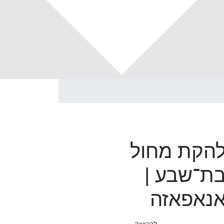
הקת מחול
ת־שבע |
נאפאזה