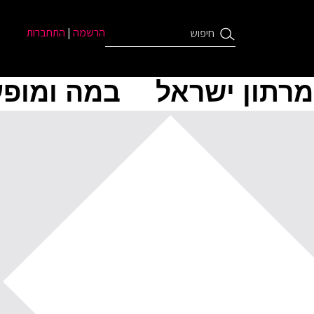
הרשמה
|
התחברות
מרתון ישראל
במה ומופע