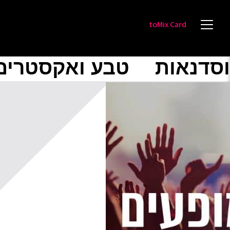
toMix Card
וסדנאות
טבע ואקסטרים