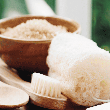
ציטוטים מביקורות:
“90 דקות של התעלות רוח, של אמנות שמעוררת מחשבה, ושל מחול שכל אחד יכול ליהנות ממנו”.
“אנאפאזה 2023, מאת אוהד נהרין – היא מגה־אירוע: יצירה גרנדיוזית ושברירית שהכול רוטט בה ובה בעת יציב”.
(ענת זכריה, וואלה)
“אנאפאזה היא כל מה שאוהד נהרין הבטיח וקיים. בעוד 20 שנה, כולנו נרצה להגיד שהיינ
“תצוגה מפוארת ומרהיבה
”
(הגר בן יהודה, מעריב)
“אנאפאזה המחודשת מראה שאי אפשר לברוח מהמצי
ישראל היום)
בביצוע רקדני הלהקה והאנסמבל
רקדני הלהקה: עמית בן-יש אברמוב, עדי בלומנרייך, אמיל ב
אמודאי, לריסה ליונג, רואי מזוריק, אורי מנור, מאיה מרום, 
קוזה, נוהום קויטה, קליס רובינסון, ליאן רייזר.
רקדני האנסמבל: לין אקובו, זאקרי בורוס, סת’ גיבסון, ג’וא
כהן, יפתח לוסטיגר, קייקה ניו, דניאל פאולה, תואם סויסה, 
מתלמדים: מיקה אברהם, מאיה יעקובי, הילה לנדסברג, גיא
בהשתתפות תלמידי ותלמידות בית ספר בת־שבע ותלמידי 