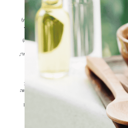
(טל לוין, ynet)
ו שם”
(ענת זכריה, וואלה)
אות, אבל כדאי לרוץ לקראתה חמושים בתקווה”
(שני תמרי,
רוקמן, ירדן ברקת, אדיעומר גונזלס-קסטיו, ירדן זאנה, גילי יניב
סיליא מרעי, סופיה פיקלובה, איגור פטשנצ’וק, ניית’ן צ’יפס, לונדיווה
י גרטין, ויקטוריה שאסה דומינגז, סידני היראי, קספר לייבסקי, דןדן
צ’ה וון סו, נגה סנה, צ’ייס פיטרסון, שירה קסטנבוים.
 רוזנצויג.
שנה ב’ של המסלול להכשרת רקדנים – ביכורי העתים.