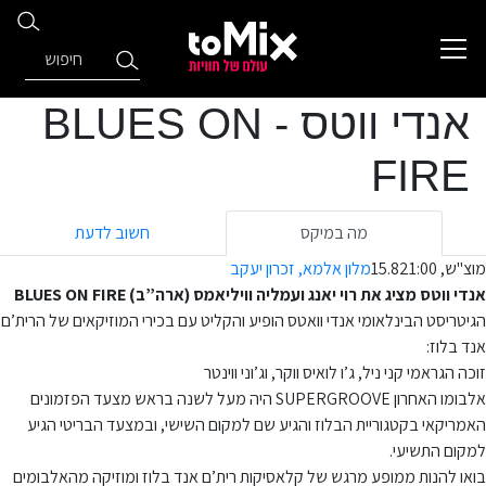
אנדי ווטס - BLUES ON
FIRE
מה במיקס
חשוב לדעת
מוצ"ש, 15.8
21:00
מלון אלמא, זכרון יעקב
אנדי ווטס מציג את רוי יאנג ועמליה וויליאמס (ארה”ב) BLUES ON FIRE
הגיטריסט הבינלאומי אנדי וואטס הופיע והקליט עם בכירי המוזיקאים של הרית’ם
אנד בלוז:
זוכה הגראמי קני ניל, ג’ו לואיס ווקר, וג’וני ווינטר
אלבומו האחרון SUPERGROOVE היה מעל לשנה בראש מצעד הפזמונים
האמריקאי בקטגוריית הבלוז והגיע שם למקום השישי, ובמצעד הבריטי הגיע
למקום התשיעי.
בואו להנות ממופע מרגש של קלאסיקות רית’ם אנד בלוז ומוזיקה מהאלבומים