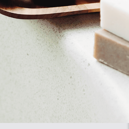
אמיתיים – בבית!
*התמונה להמחשה בלבד. נפחים, גדלים, עיצובים וצבעי
חומרי הגלם והסחורות בארץ.
יש לבחור כמות
ערכה להכנת קוקטיילים מסביב ל
כולל משלוח
335.00
₪