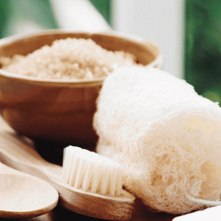
בקבוקון ג’ין גורדונס | 50 מ”ל
בקבוקון ג’ין ביאפיטר | 50 מ”ל
בקבוקון תמציות אנגוסטורה ארומטיק ביטרס | 10ml
MIXERS
בקבוקון סירופ סוכר עשיר | 50 מ”ל
בקבוקון סירופ פטל אדום | 50 מ”ל
בקבוקון סירופ בזיליקום | 50 מ”ל
GARNISH
שיפוד במבוק
אטב קוקטיילים
תחתית לקוקטיילים
גלגלי פירות הדר מיובשים
ענף רוזמרין
כוכב אניס
פרחי מאכל
* מה אתם צריכים להכין ? 1 ק”ג קרח (20-30 קוביות), לימון, תפוז טרי אחד סכין וקרש חיתוך. זה הכל!
*כולל חוברת מתכונים דיגיטלית עם הסברים מקצועיי