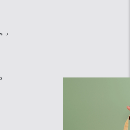
כרטיס
כ