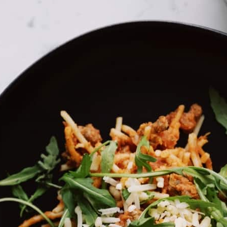
בית
»
MIXTA מיקסטה
»
Brands
»
THE WORLD BOX
THE WORLD BOX
מה במיקס
פותחים בר ביתי עם ערכה להכנת הקוקטיילים המפור
כי חופשי על הבר יכול להיות ממש חופשי- בבית או ב
ערכה להכנת קוקטיילים מסביב לעולם!
מה בערכה?