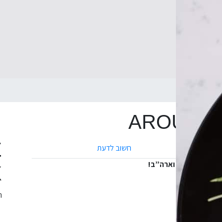
AROUND 
AROUND 
E
חשוב לדעת
סמים מאירופה וארה”ב!
X
כל מקום אחר..
ה