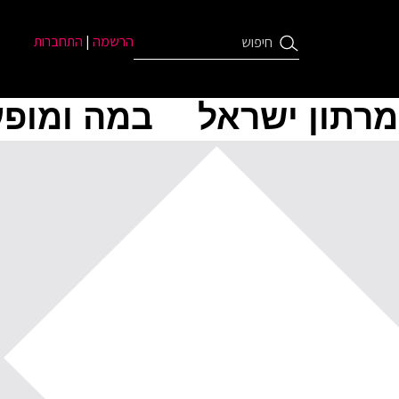
הרשמה
|
התחברות
מרתון ישראל
במה ומופע