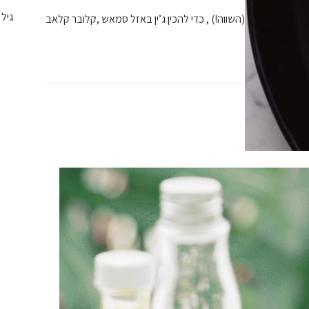
גיל 18+
ציוד המקצועי (השווה!) , כדי להכין ג’ין באזל סמאש ,קלובר קלאב