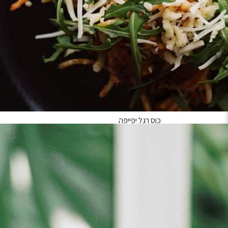
כל מה שצריך , וכשאנחנו כותבים שהכל- זה כולל גם את ה
ופיסקו סאוור .
*ניתן להכין 3 קוקטיילים מכל סוג – סך הכל 6 קוקטיילים
הערכה כוללת:
MIXTA מארז קרטון יפייפה
GLASS WEAR
כוס רגל יפייפה
כוס לאו בול מעוצבת מאיטליה
BAR EQUIPMENT
שייקר קובלר | 3 חלקים 500 מ”ל נירוסטה
כפית לערבוב הקוקטייל
ג’יגר מדידה מנירוסטה | 15/30 מ”ל
ALCOHOL
בקבוקון פיסקו קאפל | 50 מ”ל