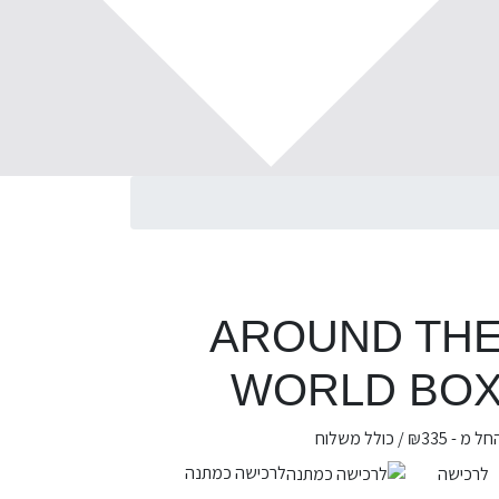
AROUND TH
WORLD BO
חל מ -
335
₪
/ כולל משלוח
לרכישה כמתנה
לרכישה