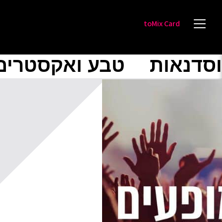
toMix Card
וסדנאות
טבע ואקסטרים