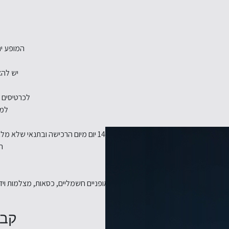
המופע יתקיים באו
יש להצ
לכרטיסים במקומות נג
למימוש MIXCARD יש לפנות
תנאי ביטול: ביטול יתאפשר רק עד 14 יום מיום הרכישה ובתנאי שלא מלאו 7 ימי עסקים עד יום המופע, בניכוי דמי ביטול בשיעור של 5% מסכום העסקה.
ה
ופחיות, חפצים קשיחים, קסדות, סוללות לאופניים חשמליים, כסאות, מצלמות ויד
קבל