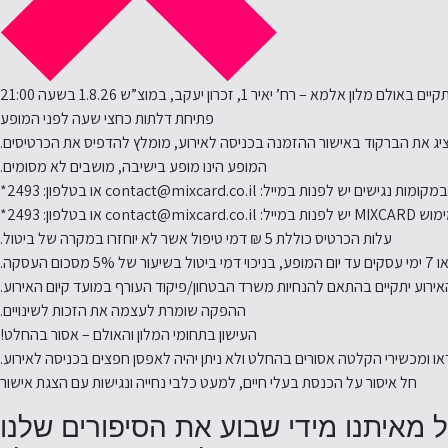
לם מלון אלמא – רח’ יאיר 1, זכרון יעקב, במוצ”ש 1.8.26 בשעה 21:00
פתיחת דלתות כחצי שעה לפני המופע
יג את הברקוד באישור ההזמנה בכניסה לאירוע, מומלץ להדפיס את הכרטיסים.
המופע הינו מופע בישיבה, מושבים לא מסומים.
ישים יש לפנות במייל: contact@mixcard.co.il או בטלפון: 2493*
 במייל: contact@mixcard.co.il או בטלפון: 2493*
עלות הכרטיס כוללת 5 ₪ דמי טיפול אשר לא יוחזרו במקרה של ביטול.
אירוע יתקיים בהתאם להנחיות משרד הבטחון/פיקוד העורף במועד קיום האירוע.
ההפקה שומרת לעצמה את הזכות לשינויים.
העישון בתחומי המלון והאולם – אסור בהחלט!
או ומכשירי הקלטה אסורים בהחלט ולא ניתן יהיה לאפסן חפצים בכניסה לאירוע.
חל איסור על הכנסת בעלי חיים, למעט כלבי נחייה ונגישות עם הצגת אישור
 מאיתנו מידי שבוע את הסיפורים שלנו