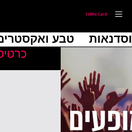
toMix Card
וסדנאות
טבע ואקסטרים
כרטיס