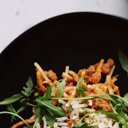
בית
»
ספא וולנס
»
ספא ליחיד
»
עיסוי לימפטי וטיפול בתא
עיסוי לימפטי וטיפול
מה במיקס
EverLab, הרצליה פיתוח
חווית התחדשות וריסטארט לגוף ולנפש היישר ממכוני הוולנס
בהרצליה.
לגוף יש את היכולת להתחדשות עצמית ולנו ב
EVER LAB