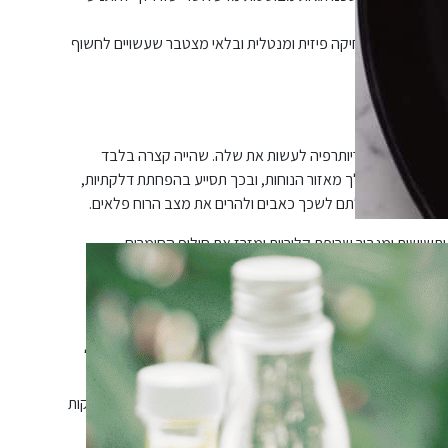
ה יותר עם שחיקה פיזית ומנטלית ובלאי מצטבר שעשויים לחשוף
לם!
 שלנו ולתת לקריותרפיה לעשות את שלה. שהייה קצרה בלבד
רטורה קיצונית (מינוס 85 מעלות!) תוציא את הגוף שלך מאזור הנוחות, ובכך תסייע בהפחתת דלקתיות,
ר ידועים ביכולתם לשכך כאבים ולהרים את מצב הרוח פלאים.
תשישות ומגביר שריפת קלוריות ומזרז את חילוף החומרים.
ה ומסייע בהפרשת הורמוני אושר.
 הדיטוקס המושלם!
ינות את עודפי המים מגופך, מסלק רעלים ומשפר את תפקודה של
 בסילוק רעלים, משפר את מראה הצלוליט ומסייע בהורדה של בצקות