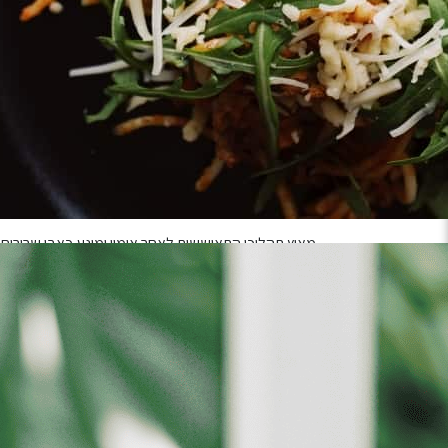
מחדש את תהליכי השיקום הטבעיים של הגוף.
אצלינו מתאפשרת התחדשות ברמה התאית והתמודדות טוב
אותך לסיכון מוגבר של תחלואה.
THE ICE CUBE
קריותרפיה (סאונת קור) –
טרנד הוולנס שכובש את העו
ממליצים לך לקחת נשימה עמוקה, להיכנס לסאונת הקור
(שלוש דקות) בטמפ
תשפר את המטבוליזם שלך ותשחרר לגופך אנדורפינים אש
מאיץ תהליכי התאוששות לאחר אימון ומונע כאבי שרירים ו
אפקטיבי בהפחתת דלקתיות וכאב ומעלה את רמות האנרגי
THE POUCH
מזמינים אותך להיכנס לכיס ענק ומפנק ולקבל את
עיסוי
בעזרת טכנולוגית ניקוז לימפטי הכיס המיוחד סוחט בעד
המערכת החיסונית.
הטיפול סוחט בעדינות את עודפי הנוזלים מהגוף, מסייע
ונפיחויות.