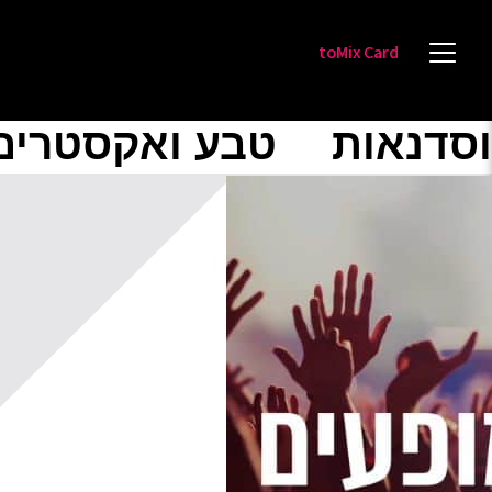
toMix Card
וסדנאות
טבע ואקסטרים