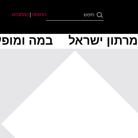
הרשמה
|
התחברות
מרתון ישראל
במה ומופע