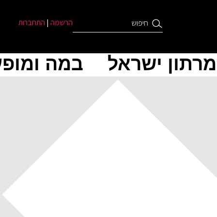
הרשמה
|
התחברות
מרתון ישראל
במה ומופע