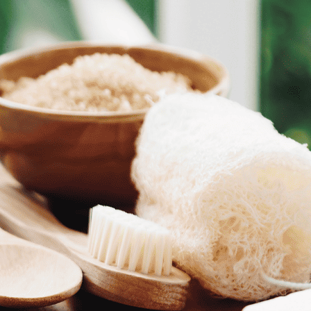
יהיה מצחיק, משעשע וקצת פילוסופי (אל תדאגו זה זורם).
ומי יודע מה יקרה הפעם
…
משך המופע: שעה ועשרים דקות.
קרדיט צילום: ליאת לרנר.
יש לבחור כמות