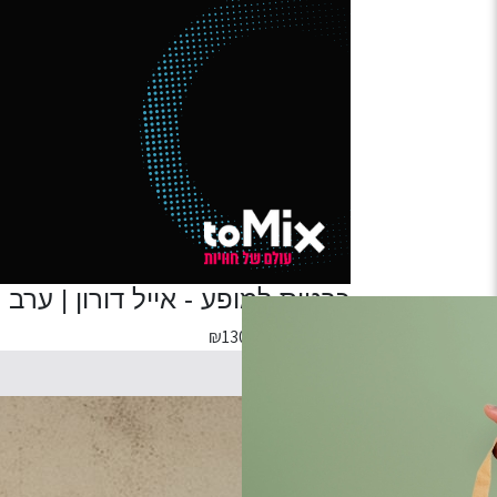
כרטיס למופע - אייל דורון | ערב
מחיר כרטיס
130.00
₪