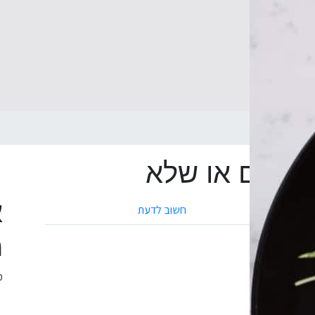
א
ה חיים או שלא
א
חשוב לדעת
מ
מ
 איבד כיוון…