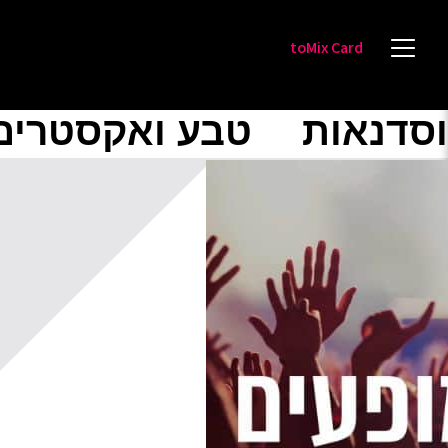
toMix Card
וסדנאות
טבע ואקסטרים