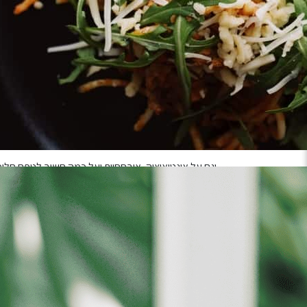
איזה עולם מטורלל.
משבר. רודף משבר. רודף מגיפה. רודף מלחמה. בדרך ל
ואז – המשבר הבא.
איך נזכור בתוך כל הרעש הזה –
מה באמת חשוב לנו בחיים
?
צריך לדבר רגע מחדש על:
אהבה
.
תשוקה
.
עבודה ומזל
.
וגם על אינטואיציה, אובססיות ועל כמה חשוב לטפח חלומ
מה זה בעצם המופע הזה
?
סוג של הרצאה-סדנה, בשילוב של מופע בידור, ערב קצת
ומרגשים ומצחיקים. ובעיקר – זה כל פעם משהו אחר.
הגיע הזמן לברר רגע, איך חיים עכשיו?
תבואו. תבינו.