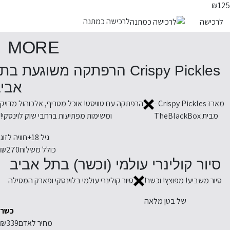
₪
125
לרכישה כמתנה
לרכישה
MORE
Crispy Pickles הרפתקה משוגעת בת
אבי
מארז Crispy Pickles -
הרפתקה עם טוויסט! אוכל מטריף, אלכוהול מדויק
מבית TheBlackBox
ומשימות מפתיעות ברחבי שוק לוינסקי!
גיל 18+
חוויה לזוג
כולל משלוח
₪270
סיור קולינרי עולמי (וכשר) בתל אביב
סיור משביע! מפוצץ! וכשר!
סיור קולינרי עולמי בלוינסקי ופארק המסילה
של בטן מלאה
כשר
מחיר לאדם
₪339