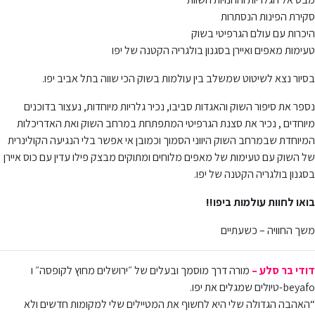
סקירת הפינות הנסתרות
היכרות עם עולם הגרפיטי בשוק
טעימות מאפים ואיירן בסגנון בולגריה הקטנה של יפו
בסיור נצא לשיטוט שמשלב בין עולמות בשוק הכי שווה בתל אביב יפו.
נספר את סיפור השוק והאגדות סביבו, נכיר גלריות מיוחדות, נעצור בדוכנים
מיוחדים , נכיר את סצנת הגרפיטי המתפתחת במרחב השוק ואת האדריכלות
המיוחדת שבמרחב השוק היווני הסמוך וכמובן אי אפשר בלי הנגיעה הקולינרית
של השוק עם טעימות של מאפים מלוחים ומתוקים מבצק פילו עדין עם כוס איירן
בסגנון בולגריה הקטנה של יפו.
בואו לחוות עולמות ביפו!!
משך החוויה – כשעתיים
דודי בר סלע –
מורה דרך מוסמך ובעלים של ״ירושלים מחוץ לקופסה״ ו
beyafo-טיולים שמגלים את יפו.
“האהבה הגדולה שלי היא לחשוף את המטיילים שלי למקומות חדשים ולא