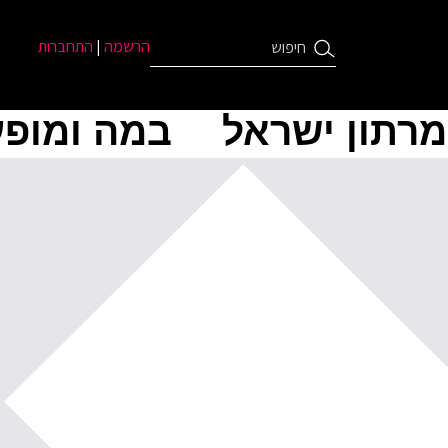
הרשמה
|
התחברות
מרתון ישראל
במה ומופע