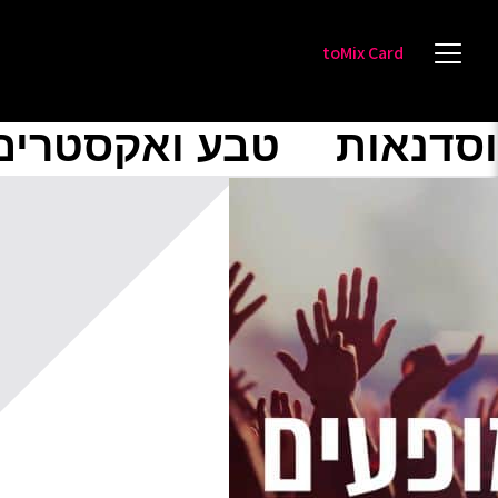
toMix Card
וסדנאות
טבע ואקסטרים