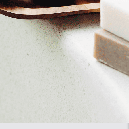
Out Of The Box גרסת ה-Classic - מבית affa
ס