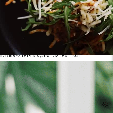
מיקס של 4 בירות בוטיק ישראליות – ״ביר בזאר״ / בירה הרצל / בירה מלצר / בירה רונן ועוד הפתעות משתנות 🙂
4 תחתיות בירה מטריפות מבית הג׳ירפה, כל אחת עם דמות ג׳ירפה היפסטרית שתעלה לכם חיוך על הפנים
פותחן בירה ממותג
שקית פקאן חלווה
שקית פיצוחי רביולי
שקית פיצוחי אגוזי לוז בציפוי פירות יער / בציפוי בייגלה
שקית סוכריות גומי מהסוג הכי טוב
המארז מגיע בארגז ממותג, שמח וצבעוני שלא תרצו לזרו
יש לבחור כמות