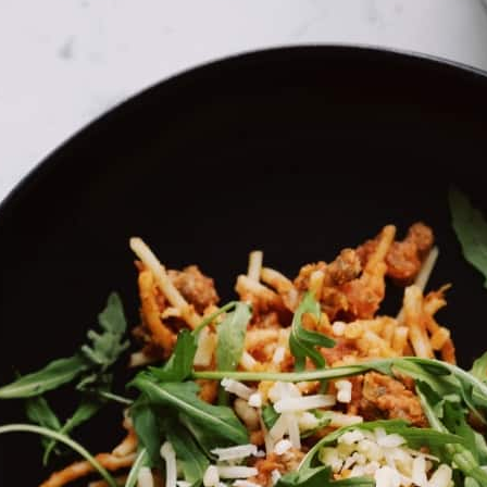
בית
»
Beer Box | מארז בירות בוטיק ופיצוחים מהשוק
»
Giraffa
»
Brands
Beer Box | מארז בירות בוטיק ופיצוחים מהשוק
מה במיקס
ה – Beer Box שלנו הוא לא סתם מארז בירה.
ליקטנו לכ
כאלה שצריך לחפש טוב טוב כדי למצוא.
תחתיות בירה מטריפות עם דמויות ג׳ירפה שיעלו לכם חיוך
מה ארזנו לכם?