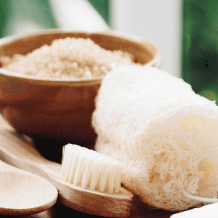
מארז Beer Box - מבית Giraffa
כולל משלוח
269.00
₪