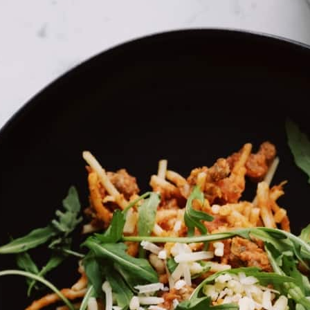
בית
»
סיורים וסדנאות
»
סדנאות
»
שעת יעוץ לעיצוב ושדרו
שעת יעוץ לעיצוב ושד
מה במיקס
שעת יעוץ לעיצוב ושדרוג הבית Online עם מעצבות פנים מקצועיות!
הום סטיילינג (הלבשת הבית) הינו תהליך מהיר ומיידי שמ
שינוי אותו נייצר יחד בהתאם לצרכים והטעם האישי שלכם.
עם אישור הזמנתך, תקבלו שאלון דיגיטלי מותאם, המבטי