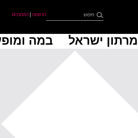
הרשמה
|
התחברות
מרתון ישראל
במה ומופע