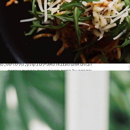
זה לא סתם ייעוץ – זה הבנה מעמיקה של צרכי החלל ובנ
ממוקדת ומקצועית במטרה לתת מענה לפניותיכם בנושא ה
כמובן, שנכלול
המלצות עיצוביות מעשיות, פתרונות אחס
המותאמים לחלל הספציפי שלכם ולטעמכם.
אמצו את העתיד של עיצוב הבית.
הדס ואדר
הן מעצבות פנים, בעלות סטודיו לעיצוב פנים
הבתים אותם מעצבות מאופיינים בקו נקי, מינימליסטי, מו
והקפדה על בחירת חומרים נכונים ופתרונות יצירתיים.
*משך הפגישה כשעה.
יש לבחור כמות