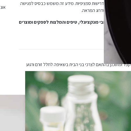
י הבית, תמונות ודרישות ספציפיות. מידע זה משמש כבסיס לפגישה
אונל
ום סטיילינג ושדרוג המראה.
ון וייעוץ עיצובי פונקציונלי, טיפים והמלצות לספקים ומוצרים
 והלבשת הבית.
קפד ומתוכנן
בהתאם לצרכי בני הבית בשאיפה
לחלל זורם ורגוע