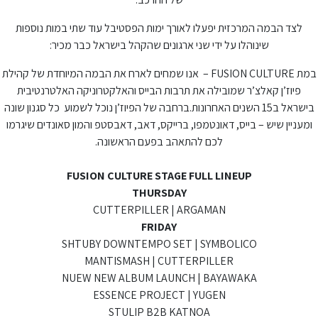
לצד הבמה המרכזית יפעלו לאורך ימות הפסטיבל עוד שתי במות נוספות
שינוהלו על ידי שני ארגונים שהקהל בישראל כבר מכיר:
במת FUSION CULTURE – אנו שמחים לארח את הבמה המיוחדת של קהילת
פיוז’ן קאלצ’ר שמובילה את תרבות הבייס והאלקטרוניקה האלטרנטיבית
בישראל ב15 השנים האחרונות.ברחבה של הפיוז’ן נוכל לשמוע כל סגנון שונה
ומעניין שיש – בייס, דאונטמפו, ברייקס, דאב, דאבסטפ והמון סאונדים שיגרמו
לכם להתאהב בפעם הראשונה.
FUSION CULTURE STAGE FULL LINEUP
THURSDAY
CUTTERPILLER | ARGAMAN
FRIDAY
SHTUBY
DOWNTEMPO SET |
SYMBOLICO
MANTISMASH | CUTTERPILLER
NUEW
NEW ALBUM LAUNCH |
BAYAWAKA
ESSENCE PROJECT | YUGEN
STULIP
B2B
KATNOA