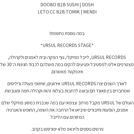
DOOBO
B2B
SUSHI | DOSH
LETO CC
B2B
TOMIK | MENDI
במה נוספת נחשפת!
*URSUL RECORDS STAGE*
URSUL RECORDS, לייבל מוזיקלי, גוף הפקה ובית לאמנים ולקהילה,
מצטרפים אלינו לפסטיבל ומגיעים להקים במה משלהם לכבוד חגיגות ה־30 של
אינפקטד מאשרום.
לאורך השנים יצרו URSUL RECORDS אירועים, שיתופי פעולה וריליסים
שמחברים בין סאונד חם ובועט לרחבות בעלות זהות וקהילה חמה ומגובשת.
העולם של URSUL מקבל מרחב עצמאי עם במה שנבנית כמסע מוזיקלי שלם.
אמנים, הופעות וחיבורים שיביאו אל הרחבה את השפה, החופש והאנרגיה
המזוהים עם הלייבל.
פרטים נוספים וליינאפ מלא יפורסמו בקרוב.