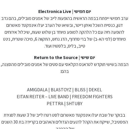
יום חמישי | Electronica Live
ערב חמישי ייפתח בבמה הראשית בהופעות לייב של אמנים מובילים, בהם נדב
דגון, כנסיית השכל ואיתן רייטר, ובשיאו של הערב יעלו אינפקטד מאשרום
להופעה חיה עם כל הלהקה למופע מיוחד בן שלוש שעות, שיכלול אירוחים
מיוחדים (לפי הא-ב) של ברי סחרוף, הדג נחש, התקווה 6, מיכה שטרית, נינט
טייב, בליס, בלסטויז ועוד.
יום שישי | Return to the Source
הבמה בשישי תוקדש לטראנס הקלאסי עם סטים של אמנים מובילים מהסצנה,
בהם:
AMIGDALA | BLASTOYZ | BLISS | DEKEL
EITAN REITER – LIVE BAND | FREEDOM FIGHTERS
PETTRA | SHTUBY
בבוקר של שבת יעלו אינפקטד מאשרום לסט רטרו לייב של 3 שעות לסגירת
הפסטיבל, שייקח את הקהל לרגעים הגדולים והאהובים בקריירה בת 30 השנים
של ההרכב.