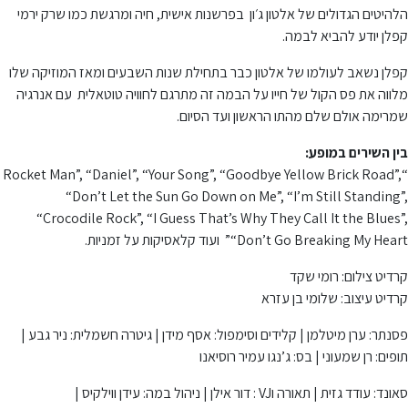
הלהיטים הגדולים של אלטון ג׳ון בפרשנות אישית, חיה ומרגשת כמו שרק ירמי
קפלן יודע להביא לבמה.
קפלן נשאב לעולמו של אלטון כבר בתחילת שנות השבעים ומאז המוזיקה שלו
מלווה את פס הקול של חייו על הבמה זה מתרגם לחוויה טוטאלית עם אנרגיה
שמרימה אולם שלם מהתו הראשון ועד הסיום.
בין השירים במופע:
“Rocket Man”, “Daniel”, “Your Song”, “Goodbye Yellow Brick Road”,
“Don’t Let the Sun Go Down on Me”, “I’m Still Standing”,
“Crocodile Rock”, “I Guess That’s Why They Call It the Blues”,
“Don’t Go Breaking My Heart” ועוד קלאסיקות על זמניות.
קרדיט צילום: רומי שקד
קרדיט עיצוב: שלומי בן עזרא
פסנתר: ערן מיטלמן | קלידים וסימפול: אסף מידן | גיטרה חשמלית: ניר גבע |
תופים: רן שמעוני | בס: ג’נגו עמיר רוסיאנו
סאונד: עודד גזית | תאורה וVJ : דור אילן | ניהול במה: עידן ווילקיס |