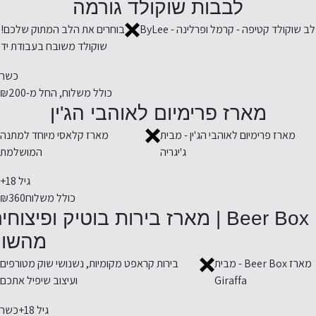
לבבות שוקולד גורמה
לב שוקולד קטיפה - קרמל ופרלינה - ByLee
בוחרים את הלב המתוק שלכם!
שוקולד משובח בעבודת יד
כשר
כולל משלוח, החל מ-
₪200
מארז פרימיום לאוהבי הג'ין
מארז פרימיום לאוהבי הג'ין - מבית
מארז קלאסי מיוחד למתנה
ג'יגריה
המושלמת
גיל 18+
כולל משלוח
₪360
Beer Box | מארז בירות בוטיק ופיצוחי
מהשוק
מארז Beer Box - מבית
בירות קראפט מקומיות, נשנושי שוק מטורפים
Giraffa
ועיצוב שיפיל אתכם
גיל 18+
כשר