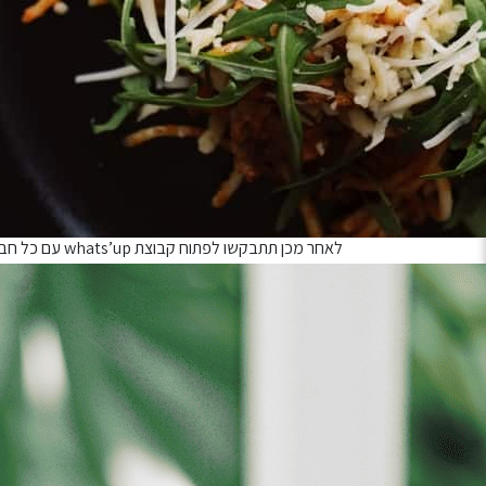
הבריחה בשילוב טעימות קולינריות מפנקות מהדוכנים המו
המשחק הוא למעשה פרק סיום העונה של תכנית הראליטי “
ואתם הקבוצה האחרונה שהגיעה לגמר הגדול של משחקי 
מבטיחים לכם חוויה מקורית, מגבשת מהסוג שלא שוכ
איך המשחק מתנהל?
מזמינים יום ושעה פנויה למשחק בשוק לוינסקי בתל אביב
לאחר מכן תתבקשו לפתוח קבוצת whats’up עם כל חברי הקבוצה. לשם נשלח את כל ההוראות וההכנות הנדרשות
השופט שלכם יפגוש אתכם, ימסור לכם את הציוד הנדרש
ועד סופו)
נקודות.
כל המשימות והחידות ישלחו לקבוצת whats’up שפתחתם
מה המטרה?
לכל חידה ולכל משימה יש את הניקוד שלה