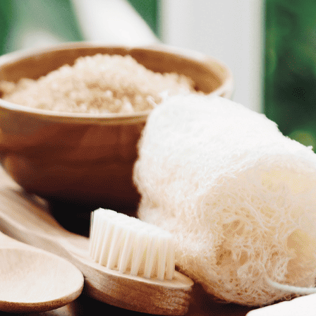
המטרה שלכם לצבור כמה שיותר נקודות
מה קורה אם צריכים עזרה?
כל התנהלות המשחק תבצע באמצעות קבוצת whats’up
במידה ואתם רוצים רמז, כתבו בקבוצה
מה הפרס?
תאמינו או לא אתם יכולים לזכות בפרס כספי של עד 25,000 שח במזומן
אבל הפרס האמיתי הוא הגיבוש והחוויה המקורית שתחוו 
בגמר המשחק יהיו לכם המון תמונות וקטעי וידאו מצחיקי
מה נטעם?
בורקס טורקי
סיגר וכדור פלאפל ענק
שתיה
עוגת שמרים שוקולד
מג’דרה אורז / בורגול עם תיבול פיסטוק ושקדים
משך הפעילות –
כ-90 דקות