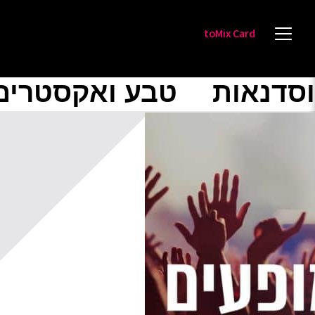
toMix Card
וסדנאות
טבע ואקסטרים