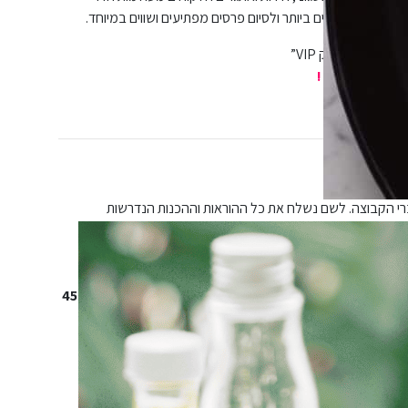
בחרים והטעימים ביותר ולסיום פרסים מפתיעים ושווים במיוחד.
משחקי השוק VIP”
השוק VIP !
חים!
.
 לתוכנית הגמר וייעלם…
מרגע זה הכול תלוי בכם.
(הוא לא באמת נעלם, הוא זה שמפעיל אתכם דרך קבוצת ה whats’up שנפתחה ומלווה אתכם מרחוק מתחילת המשחק
המשחק מתחיל, אתם קבוצה אחת שמתנהלת ביחד במהלך כל המשחק. יש לכם מטרה משותפת – לצבור מעל 450