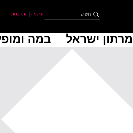
הרשמה
|
התחברות
מרתון ישראל
במה ומופע