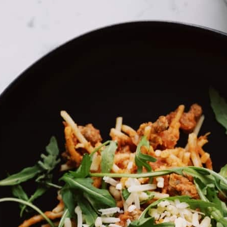
בית
»
כללי
»
משחקי השוק VIP - משחק טעימות קולינרי
משחקי השוק VIP - משחק טעימות קולינרי
מה במיקס
שוק לוינסקי, תל אביב
4-14 משתתפים | כשר
שימו לב: המחיר כולל ארבעה משתתפים – נהדר לחבר
משחקי השוק VIP הוא חוויה משחקית קולינרית בשוק לוינסקי שאין דומה לה בשום מקום אחר בישראל!
חוויה המשלבת משחק משימות קליל ומצחיק סיור מרתק ב