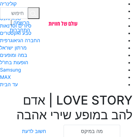
קולינריה
יקבים ומבשלות
ספא וולנס
הרשמה
|
סיורים וסדנאות
התחברות
טבע ואקסטרים
החברה הגיאוגרפית
מרתון ישראל
במה ומופעים
הופעות בחו"ל
Samsung
MAX
עד הבית
LOVE STORY | אדם
להב במופע שירי אהבה
מה במיקס
חשוב לדעת