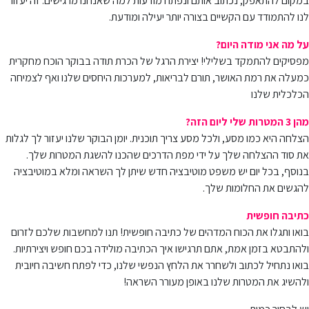
במקום להתאפק, נכתוב אותם ונפתח מודעות למה שאנחנו מרגישים. זה יעזור
לנו להתמודד עם הקשיים בצורה יותר יעילה ומודעת.
על מה אני מודה היום?
מפסיקים להתמקד בשלילי! יצירת הרגל של הכרת תודה בבוקר הוכח מחקרית
כמעלה את רמת האושר, תורם לבריאות, למערכות היחסים שלנו ואף לצמיחה
הכלכלית שלנו
מהן 3 המטרות שלי ליום הזה?
הצלחה היא כמו מסע, ולכל מסע צריך תוכנית. יומן הבוקר שלנו יעזור לך לגלות
את סוד ההצלחה שלך על ידי מפת הדרכים שהכנו להשגת המטרות שלך.
בנוסף, בכל יום יש משפט מוטיבציה חדש שיתן לך השראה ומלא במוטיבציה
להגשים את החלומות שלך.
כתיבה חופשית
בואו ותגלו את הכוח המדהים של כתיבה חופשית! תנו למחשבות שלכם לזרום
ולהתבטא בזמן אמת, אתם תרגישו איך הכתיבה מולידה בכם חופש ויצירתיות.
בואו נתחיל לכתוב ולשחרר את הלחץ הנפשי שלנו, כדי לפתח חשיבה חיובית
ולהשיג את המטרות שלנו באופן מעורר השראה!