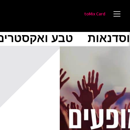
toMix Card
וסדנאות
טבע ואקסטרים