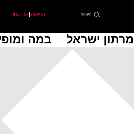
הרשמה
|
התחברות
מרתון ישראל
במה ומופע