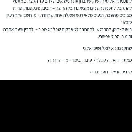
לתוכנית ריאליטי חדשה, שתבחן את הנישואים שלהם עד הקצה. במאמץ
להתקבל לתכנית השניים מוציאים הכל החוצה – ריבים, פינקסנות, סודות
מביכים מהעבר, רגעים מלאי רגש ושאלה אחת שחוזרת: “מי חשב שזה רעיון
טוב?!”
בואו לצחוק, להתרגש ולהתחבר למאבקים שכל זוג מכיר – ולהבין שעם אהבה
והומור, הכול אפשרי.
שחקנים: גיא לואל ושיפי אלוני
מאת דוד ואדוה קיגלר / עיבוד ובימוי – מוריה זרחיה
קרדיט טריילר: רועי ויינברג