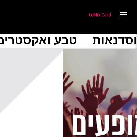
toMix Card
וסדנאות
טבע ואקסטרים