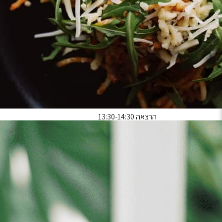
אחריות אישית וקולקטיבית.
בחלקו השני של הסיור
נמשיך בשיחה עם מנחה המסייע
חבריה.
מעבר לנושאים שהסיור מציף (עולם החשפנות והנ
אחריות, מי אני מול החברה, וכיצד ניתן להוביל לשינו
השיח מותאם לקהלי יעד השונים, ומעלה דילמות רלוונטיות
בסיום נתכנס להרצאת עדות אישית של “אמילי”
– הח
להיכנס לתעשיית המין, כלה בחוויות משם ועד צמיחה מת
ותובנות רבות.
סיור ועיבוד 12:00-13:30
הרצאה 13:30-14:30
יש לבחור כמות