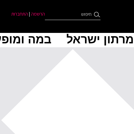
הרשמה
|
התחברות
מרתון ישראל
במה ומופע