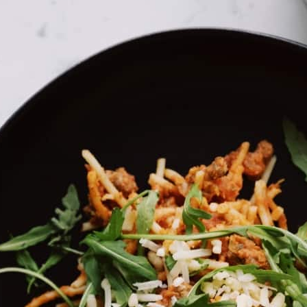
בית
»
סיורים וסדנאות
»
סיורים
»
סיור 'חלון לשינוי' והרצא
סיור 'חלון לשינוי' ו
מה במיקס
לכבוד היום הבינלאומי למאבק באלימות – המרחב הח
הפוסיקט לשעבר
–
להיפגש עם אחד המבנים הבולטים והמעניינים במרכז תל
החופש והמרחבים האינסופיים, שעומד בניגודיות כמעט מ
המבנה, שקל ללכת בהם לאיבוד, תוך כדי הצפה של נושאים