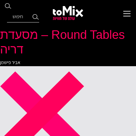
Round Tables – מסעדת
דריה
אביר פישמן