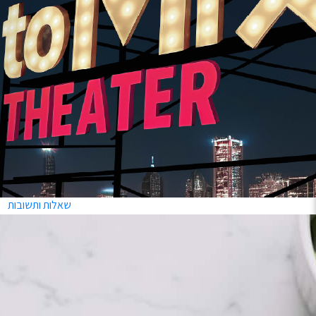
שירותים
Mixcard – הגיפט
קארד של החוויות!
שאלות ותשובות
בקשה לביטול עס
הסיפור של toMix
כניסת חברות ועסק
הצהרת נגישות