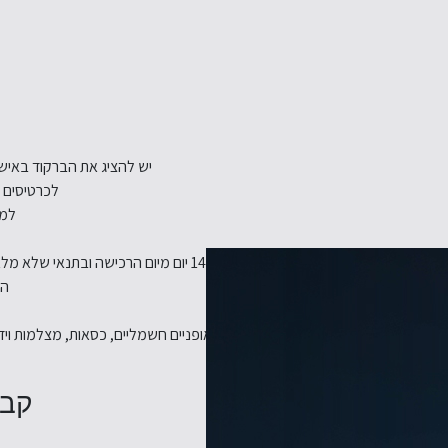
יש להציג את הברקוד באישו
לכרטיסים במקומות נג
למימוש MIXCARD יש לפנות
תנאי ביטול: ביטול יתאפשר רק עד 14 יום מיום הרכישה ובתנאי שלא מלאו 7 ימי עסקים עד יום המופע, בניכוי דמי ביטול בשיעור של 5% מסכום העסקה.
הא
ופחיות, חפצים קשיחים, קסדות, סוללות לאופניים חשמליים, כסאות, מצלמות ויד
קבל