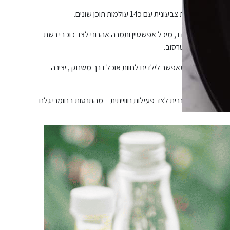
טון , אורן אסידו , מיכל אפשטיין ותמרה אהרוני לצד כוכבי רשת
, סולטיז ומשפחת טרסוב.
ונספט חדשני המאפשר לילדים לחוות אוכל דרך משחק , יצירה
ע חוויה קולינרית לצד פעילות חווייתית – מהתנסות בחומרי גלם
 במהדורה מוגבלת
ח עם טופינגים משוגעים
הביניים