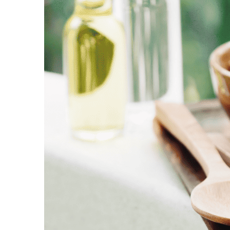
 קוריאניות
י תוכן , דוכני לונה פארק ופעילויות טיקטוק לכל המשפחה
יה לילדים , כזו שמעוררת סקרנות , עצמאות ויצירתיות
כצופה מהצד.
פתיחה