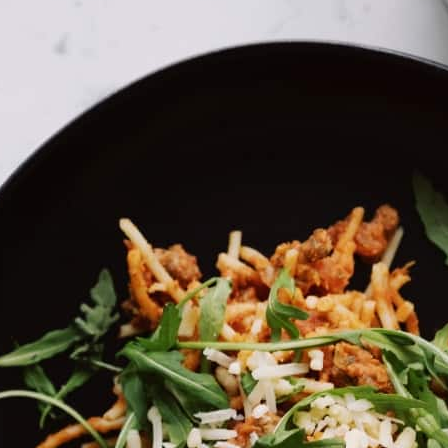
בית
»
כללי
»
סיפור של אוכל
סיפור של אוכל
מה במיקס
פבח 2026
ביתן 2, אקספו ת"א
בחופשת פסח 2026 תתקיים באקספו תל אביב אחת מההפקות הקולינריה הגדולות והמסקרנות שנראו בישראל :
פסטיבל
“
סיפור של אוכל
“
, אירוע אוכל אימרסיבי ראשון
בהפקת ראונד טייבלס קונספט וtoMix , המיועד כולו לילדים ומשפחות ומציע חוויה קולינרית חינוכית , יצירתית ורב חושית.