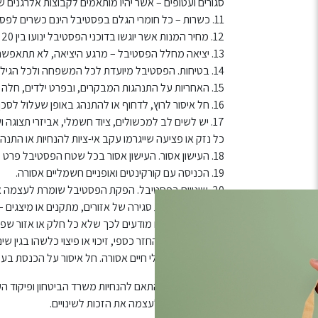
סגורים ועטופים – אשר יהיו מותאמים לקבוצות אלרגנים שו
11. כשרות – כל חומרי הגלם בפסטיבל הינם כשרים לפסח. בנוסף, יופעל מתחם חיצוני אשר יעבוד תחת משגיח צמוד.
12. מחיר המנות אשר יוגשו בדוכני הפסטיבל ינועו בין 20 ל-60 ₪.
13. יציאה מחלל הפסטיבל – מרגע היציאה, לא תתאפשר כניסה חוזרת לפסטיבל.
14. בטיחות. הפסטיבל מיועדת לכל המשפחה ולכל הגילאים, ועל כן יש לנהוג בה בזהירות מרבית ובערנות לסביבה.
15. האחריות על התנהגות המבקרים, ובפרט ילדים, חלה על ההורים או המלווים.
16. חל איסור לרוץ, לדחוף או להתנהג באופן שעלול לסכן את שלום הציבור.
17. יש לשים לב למכשולים, ציוד חשמלי, אביזרי תצוג
כל נזק או פציעה שייגרמו עקב אי-ציות להנחיות או התנה
18. העישון אסור. העישון אסור בכל שטח הפסטיבל פרט למקומות המוקצים לטובת עישון.
19. הכניסה עם קורקינטים ואופניים חשמליים אסורה.
20. שינויים בפסטיבל. הפקת הפסטיבל שומרת לעצמה א
הפסטיבל, לרבות סגירה של אזורים, מתקנים או מיצגים – 
אחרים. המבקרים מודעים לכך שלא כל חלק או אזור שפורס
ביקורם. לא יינתן החזר כספי, זיכוי או פיצוי כלשהו בגין שינ
21. הכניסה לבעלי חיים אסורה. חל איסור על הכנסת בעלי חיים, למעט כלבי נחייה ונגישות עם הצגת אישור.
האירוע יתקיים בהתאם להנחיות משרד הביטחון ופיקוד הע
ההפקה שומרת לעצמה את הזכות לשינויים.