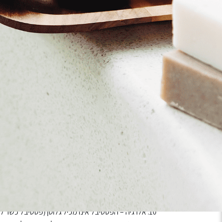
אם אתם מגיעים ברכב פרטי – הכניסו ב-Waze: ביתן 2 .
מומלץ להחנות בחניונים מסביב אקספו תל אביב.
לידיעתכם – כללים חשובים לפסטיבל:
1. יש להציג את הברקוד באישור ההזמנה בכניסה לאירו
הרשום על גבי הכרטיס אינה מבטיחה כניסה, וההפקה אינ
במועד שנקבע לו ייחשב ככרטיס שמומש. לא יינתן החזר כס
2. הכניסה עם עגלות תינוק אסורה למעט אמבטיית תינוק 
לחניית עגלות. האחריות על שמירת העגלה וציוד נלווה ת
והאולם אינם אחראים לכל נזק, אובדן או גניבה של עגלות 
3. הכניסה עם אוכל ושתיה אסורה.
4. הפסטיבל ואזורים אינטראקטיביים: באירוע קיימים אזורים מוגדרים כמשחקים אינטראקטיביים עבור הקהל.
5. ילדים מתחת לגיל 16 חייבים להיות בהשגחה צמודה של מלווה אחראי בכל עת.
6. יש להישמע להוראות הסדרנים ולהנחיות במקום.
7. חל איסור לרוץ, כל פציעה או נזק שייגרמו כתוצאה מכניסה לא מבוקרת או לא בטוחה, יהיו באחריותו הבלעדית של המבקר.
8. הנהלת האירוע, ההפקה והאולם לא יישאו באחריות לכל נזק גופני או אחר שייגרם עקב אי-ציות להנחיות.
9. העולמות נוצרו בשיתוף ובהשראת חברי הנבחרת. נוכ
הפסטיבל.
10. אלרגיה – הפסטיבל אינו מכיל גלוטן (פסטיבל כשר 