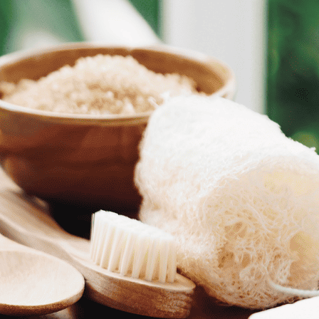
מיכל אפשטיין עם טרנד הבננה פודינג היישר מניו יורק
ממלכת השוקולד של הקונדיטור תומר אומנסקי
עולם הקייפופ של תמרה אהרוני – מוזיקים , ריקודים ועוגיות
בנוסף יפעלו בפסטיבל מתחמי גיימינג , עולם צילום ליוצר
פסטיבל
“
סיפור של אוכל
“
מציע תפיסה חדשה של קולינר
ומאפשרת לדור הצעיר להיות שותף פעיל לחוויה ולא רק 
שעות הפעילות:
ימים א-ה 10:00-21:00
שישי 10:00-16:00
שבת 10:00-21:00
*בכל מקרה מומלץ להתעדכן באתר הפסטיבל בשעות ה
כתובת האירוע – ביתן 2 אקספו גני התערוכה תל אביב
איך מגיעים?
מומלץ להגיע בתחבורה ציבורית.