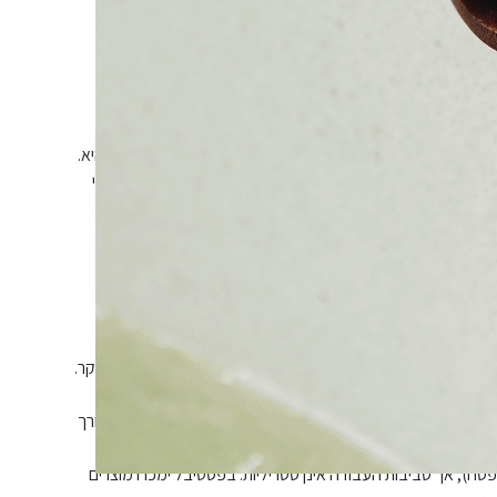
ע, אין צורך להדפיס את הכרטיסים. הגעה שלא בהתאם למועד
ה מתחייבת להכניס אורחים שהגיעו באיחור. אורח שלא הגיע
פי, זיכוי או כרטיס חלופי בגין אי-הגעה או איחור מכל סיבה שהיא.
(עד גיל שנתיים בהצגת ספח). בכניסה לפסטיבל קיים אזור ייעודי
חול על בעליהם בלבד. האיזור מצולם. הנהלת האירוע, ההפקה
או ציוד שיושארו באזור החנייה.
חות הטאלנטים אינה חלק קבוע מהפעילות היומיומית ומשתנה לאורך
לפסח), אך סביבות העבודה אינן סטריליות. בפסטיבל ימכרו מוצרים