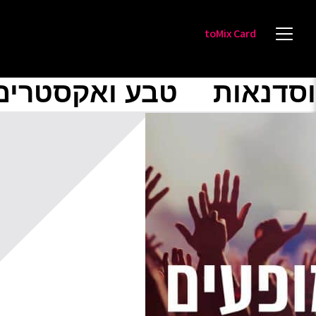
toMix Card
וסדנאות
טבע ואקסטרים