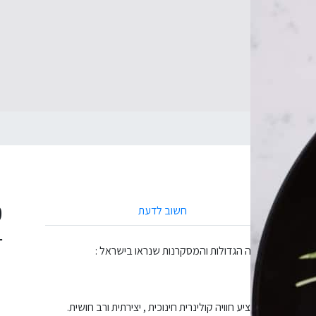
ס
חשוב לדעת
T
 מסוגו!