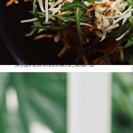
“
סיפור של אוכל
“
יהפוך את ביתן 2 באקספו תל אביב לממלכה קולינרית צבעונית עם כ14 עולמות תוכן שונים.
בהשתתפות נבחרת שפים מובילה בהם יובל בן נריה , אבי בי
ויוצרי תוכן אהובים על ילדים ובני נוער כגון אינדה – גיים 
“
סיפור של אוכל
“
אינו פסטיבל אוכל סטנדרטי , אלא ק
ודמיון.
כל אחד מהמתחמים מעוצב כתפאורה סיפורית מושקעת ומצי
ועד טעימות , סדנאות והפעלות אינטראקטיביות.
בין מתחמי הפסטיבל
:
מסעדת ילדים עם תפרטי מוקפד וחווית אוכל של גדולים
מתחם טעימות עיוור ושעשועון משפחתי הכולל המבורגר
סולטיז עם אתגר הכספת
עולם המאנגה של שף מידן סיבוני המשלב קומיקס
ממלכת אלף לילה ולילה עם צ’יקו מיקו קרואסון כשר לפס
שיפודי הדרקון של שף אורן אסידו שייקח את הילדים לימיי 
חלל סינמה ואתגרי פופקורן עם משפחת טרסוב