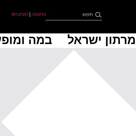
הרשמה
|
התחברות
מרתון ישראל
במה ומופע