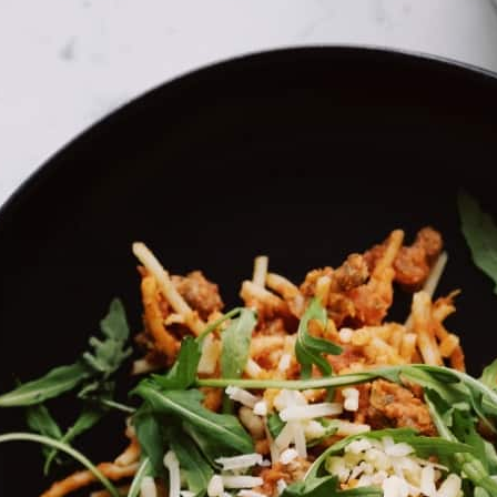
בית
»
ספא וטיפולים
»
עיסוי לזוג וארוחת בוקר בספא קא
עיסוי לזוג וארוחת 
מה במיקס
מלון כפר המכביה פרץ ברנשטיין 7, ר"ג
בואו להשתחרר מלחצים ומתחים וליהנות מחוויה של ה
החוויה הזוגית כוללת:
עיסוי מרגיע לזוג באורך 50 דקות – עיסוי שבדי משולב / אבנים חמות / ספורטאים / רקמות עמוק / ארומוטרפי.
חלוק, מגבת וכפכפים לשימוש בספא.