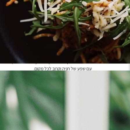
שימוש חופשי במתקני הספא – סאונה יבשה, ג’קוזי ענק.
פינות הרגעות והתרעננות עם חליטות תה וכיבוד קל.
ארוחת בוקר /בראנץ’ לזוג
אורחי הספא מקבלים עם הגעתם לוקר בו חלוק מגבת וכ
בימי שישי תחול תוספת של 50 ש”ח לאדם בהזמנת הטיפול אל מול הספא.
על ספא קאלמה:
מתחם ספא יוקרתי הממוקם במלון כפר המכביה, מציע חוו
עם שפע של חניה וקרוב לכל מקום.
הספא מעוצב ומשרה אווירה חמימה ואינטימית במקביל להיו
ברמה הגבוהה ביותר.
אתם מוזמנים ליהנות ממגוון רחב של טיפולים מרגיעים ל
השהייה במתחם הספא כוללת שימוש חופשי במתקניו: סאונ
תה וכיבוד קל.
ארוחת בוקר המוגשת בלובי המלון בין השעות 10:00-17:00
*עד גמר המלאי או עד תום מועד ההטבה.