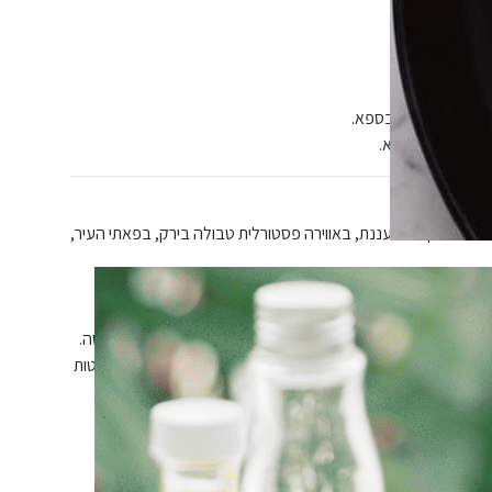
פכפים לשימוש בספא.
יה מפנקת ומרעננת, באווירה פסטורלית טבולה בירק, בפאתי העיר,
תו רחב ידיים, וכולל לאונג’ מפואר ומרווח ומתקנים ואביזרים
גוף ולנפש המתבצעים על ידי צוות מטפלים ומעסים מקצועי ומנוסה.
ה יבשה ג’קוזי ענק ופינות הרגעות והתרעננות מפנקת עם חליטות