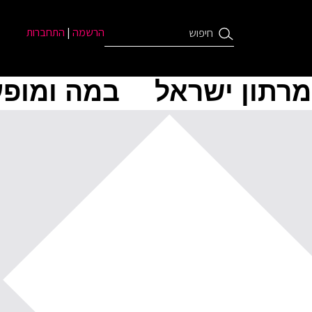
הרשמה
|
התחברות
מרתון ישראל
במה ומופע