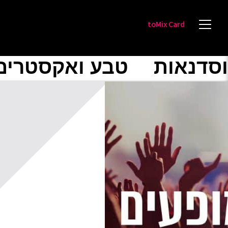
toMix Card
וסדנאות
טבע ואקסטרים