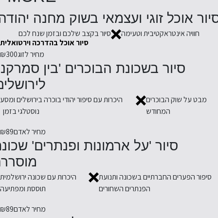
יור אוכל זוגי ועצמאי בשוק מחנה יהודה
חוויה אינטראקטיבית וטעימה
סיור בקצב שלכם ובזמן שנח לכם
סיור אוכל בהדרכה וירטואלית
מחיר לזוג
₪300
סיור בשכונת הבוכרים 'בין סמרקנ
לירושלים
מבט על שוק הבוכרים
היכרות עם סיפור יהודי בוכרה בירושלים ומסע
המחודש
נוסטלגי בזמן
מחיר לאדם
₪89
סיור 'על ארמונות ופנתרים' שכונ
מוסררה
סיפור הפערים החברתיים בשכונה ותנועת
היכרות עם שכונה ירושלמית
הפנתרים השחורים
תוססת ומפתיעה
מחיר לאדם
₪89