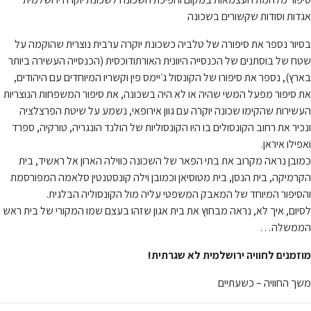
אגדות וסודות שקשורים בשכונה
בסיור נספר את סיפורה של טלביה כשכונת יוקרה ערבית נוצרית שהוקמה על
שטח של בוסתנים של הכנסייה היוונית האורתודוכסית (הכנסייה העשירה ביותר
בארץ), נספר את סיפורו של הקונסול ג׳יימס פין וקשריו המיוחדים עם היהודים,
את סיפור מפעל המשי שהיה או לא היה בשכונה, את סיפור המשפחות הנוצריות
העשירות שהקימו שכונה יוקרה עם גוון אירופאי, נשמע על שיטת הפרצלציה
ונכיר את רחוב הקונסולים בו היו הקונסוליות של הולנד הונגריה, טורקיה, ספרד
ואפילו איראן.
כמובן נראה מקרוב את בתי הפאר של השכונה כווילה הארון אל ראשיד, בית
הקרמיקה, בית הנסן, בית מטוסיאן וכמובן וילה קונסטנטין סלאמה המפורסמת
והסיפור המיוחד של המאבק המשפטי עליה מול הקונסוליה הבלגית.
לסיום, איך לא, נראה מבחוץ את בית אגון שזהו בעצם שמו המקורי של בית ראש
הממשלה…
מוזמנים לחוויה ירושלמית לא שגרתית!
משך החוויה – כשעתיים