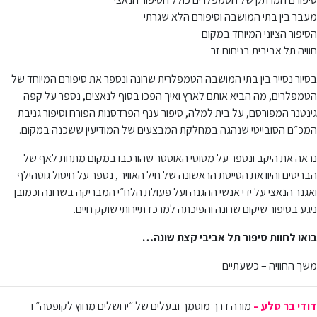
מעבר בין בתי המושבה וסיפורם הלא שגרתי
הסיפור הציוני המיוחד במקום
חוויה תל אביבית בניחוח זר
בסיור נסייר בין בתי המושבה הטמפלרית שרונה ונספר את סיפורם המיוחד של
הטמפלרים, מה הביא אותם לארץ ואיך הפכו בסוף לנאצים, נספר על קפה
גינטנר המפורסם, על בית למלה, סיפור ענף הפרדסנות הפורח וסיפור גניבת
המכ״ם הסובייטי שנהגה במחלקת המבצעים של המודיעין ששכנה במקום.
נראה את היקב ונספר על מטוסי האוסטר שהורכבו במקום מתחת לאף של
הבריטים והיוו את הטייסת הראשונה של חיל האוויר , נספר על חיסול גוטהילף
ואגנר הנאצי על ידי אנשי ההגנה ועל פעולת הלח״י המבריקה בשרונה וכמובן
ניגע בסיפור שיקום שרונה והפיכתה למרכז תיירותי שוקק חיים.
בואו לחוות סיפור תל אביבי קצת שונה…
משך החוויה – כשעתיים
דודי בר סלע –
מורה דרך מוסמך ובעלים של ״ירושלים מחוץ לקופסה״ ו