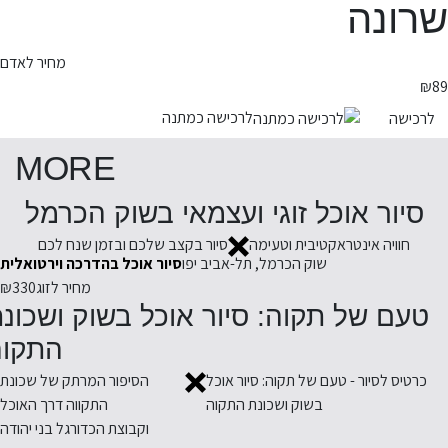
שרונה
מחיר לאדם
₪
89
לרכישה כמתנה
לרכישה
MORE
סיור אוכל זוגי ועצמאי בשוק הכרמל
חוויה אינטראקטיבית וטעימה
סיור בקצב שלכם ובזמן שנח לכם
שוק הכרמל, תל-אביב יפו
סיור אוכל בהדרכה וירטואלית
מחיר לזוג
₪330
טעם של תקוה: סיור אוכל בשוק ושכונ
התקוה
כרטיס לסיור - טעם של תקוה: סיור אוכל
הסיפור המרתק של שכונת
בשוק ושכונת התקוה
התקווה דרך האוכל
וקבוצת הכדורגל בני יהודה