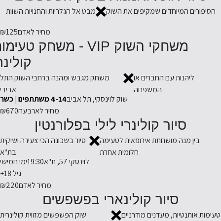
הסיפורים המיוחדים שמקיפים את השוק
מבט אל הגלריות והחנויות השוות
מחיר לאדם
₪125
משחקי השוק VIP - משחק טעימ
קולינר
ליהנות עם החברים או
משחק מגבש ומהנה ברחבי השוק התל
המשפחה
אביבי
שוק לוינסקי, תל אביב
4-14 משתתפים | כשר
מחיר לארבעה
₪670
סיור קולינרי לילי בפלורנטין
בין מנה מושחתת אירופאית לטעימה
סיור בשכונה הכי צעירה ושיקית
חלומית אחרת
בת"א
לוינסקי 57, ת"א
19:30
ימי חמישי
גיל 18+
מחיר לאדם
₪220
סיור קולינארי בפשפשים
טעימות אותנטיות, מעדנים מודרניים
שוק הפשפשים מזווית קולינרית