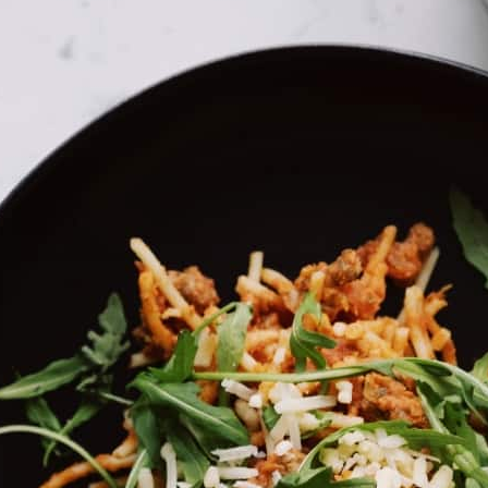
בית
»
סיורים וסדנאות
»
סדנאות
»
סדנאות לכל המשפחה
סדנת טרריום חווייתי
מה במיקס
רמת השרון
סדנת הכנת טרריום חווייתית ויצירתית.
אתם מוזמנים לסדנא קלילה וכיפית בה כל משתתף יכין טרר
הסדנא מתקיימת בקבוצות קטנות תוך מתן ליווי אישי לכל
בסדנא נלמד את עקרונות הבנייה הנכונה של טרריום, נכי