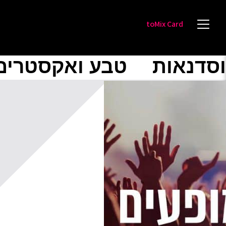
toMix Card
וסדנאות
טבע ואקסטרים