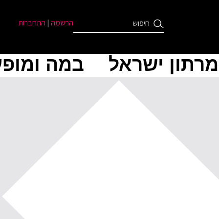
הרשמה
|
התחברות
מרתון ישראל
במה ומופע