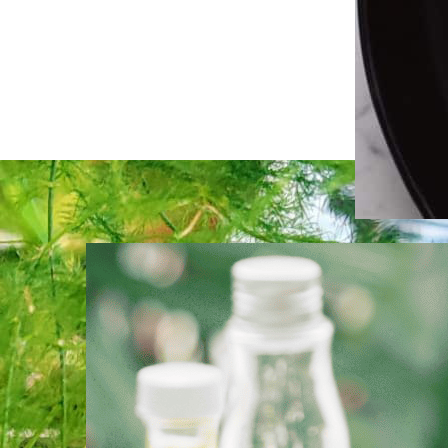
טרריומים.
ומנות כלשהי.