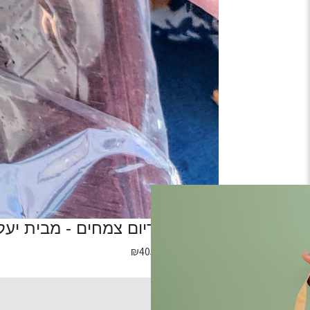
סדנת טרריום צמחים - מבית יעל
מחיר לאדם
405.00
₪