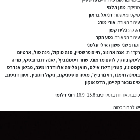
מוזיקה:
מתן תלמי
מיקס ומאסטר:
דניאל בראון
עיצוב תאורה:
אורי מורג
הפקה:
גלית קפון
עיצוב תפאורה:
נטע הקר
זמרת:
שני ששון / אילי עלמני
רקדנים:
אנה ארונוב, חיים פרשטיין, סנה סוקול, נינה סול, ארטיום
ליסקובסקי, לוטם מדמוני, שחר זיסמנוביץ׳, יאנה דוברובסקי, מריה
קסטיג׳ו, קטרין דיאז אילס, חואן פליפה אלוודרדו מינה, פביאן אנדרס
בוטינה חימנז, רוי גורביץ׳, מאיה פוסטניקוב, ניקול רוגובין , איוון דניסוב,
טים גונאר קליימן, הדס אוקון
כוכבת אורחת בתאריכים: 15.8 -16.9:
רוני דלומי
יש לבחור כמות