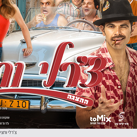
צ'רלי וחצי