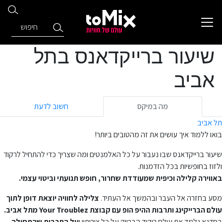
שיעור ברייקדאנס בתל
אביב
מה במיקס
חשוב לדעת
תל אביב
בואו ללמוד איך עושים את זה מהטובים ביותר!
שיעור ברייקדאנס שבו נעבור על כל האלמנטים ומה שצריך כדי להתחיל לרקוד
ולזוז בחופשיות בכל הזדמנות.
באווירה קלילה וכיפית שמעודדת שחרור, חופש תנועתי וביטוי עצמי.
מסע בחזרה אל העבר ובהמשך אל העתיד.
צלילה לחוויה יוצאת דופן לתוך
עולם הברייקינג ותרבות ההיפ הופ עם קבוצת Your Troublez מתל אביב.
בסדנא נלמד את עולם ריקוד הברייק על כל צורותיו ו
על התרבות שהתחילה