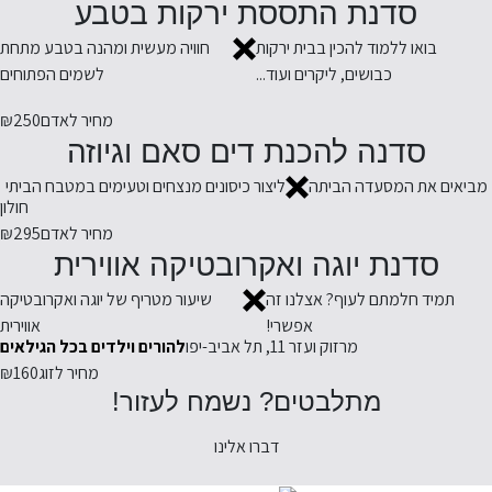
סדנת התססת ירקות בטבע
בואו ללמוד להכין בבית ירקות
חוויה מעשית ומהנה בטבע מתחת
כבושים, ליקרים ועוד...
לשמים הפתוחים
מחיר לאדם
₪250
סדנה להכנת דים סאם וגיוזה
מביאים את המסעדה הביתה
ליצור כיסונים מנצחים וטעימים במטבח הביתי
חולון
מחיר לאדם
₪295
סדנת יוגה ואקרובטיקה אווירית
תמיד חלמתם לעוף? אצלנו זה
שיעור מטריף של יוגה ואקרובטיקה
אפשרי!
אווירית
מרזוק ועזר 11, תל אביב-יפו
להורים וילדים בכל הגילאים
מחיר לזוג
₪160
מתלבטים? נשמח לעזור!
דברו אלינו