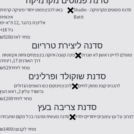
סדנת פמוטים מקרמיקה
סדנת פמוטים מקרמיקה - Studio
בואו להכין פמוט ייחודי מיציקה קרמית
Batit
איכותית
אליזבת ברגנר ,12 ת"א-יפו
גיל 18+
מחיר לאדם
₪510
סדנה ליצירת טרריום
מושלם לדייט ראשון לא שגרתי
פינה קטנה וירוקה בין צמחים וחיות אקזוטיות
דרך האורנים 17, רינתיה
מחיר ליחיד
₪529
סדנת שוקולד ופרלינים
להכניס קצת מתוק לחיים
להכין פינוקים כמו השפים הגדולים
גרטוורד עליון 2, ראש העין
מחיר ליחיד
₪1200
סדנת צריבה בעץ
לצרוב על עץ עיצובים ייחודיים יחדיו
סדנה מעשית ומהנה בכל מקום שתבחרו
מחיר לקבוצה
₪1400