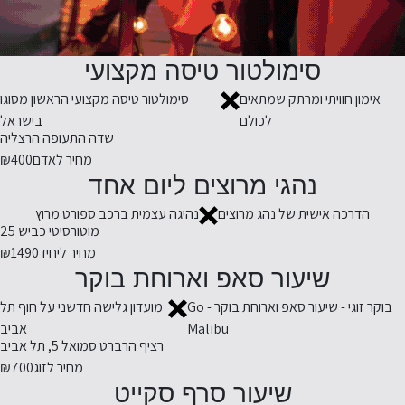
סימולטור טיסה מקצועי
אימון חוויתי ומרתק שמתאים
סימולטור טיסה מקצועי הראשון מסוגו
לכולם
בישראל
שדה התעופה הרצליה
מחיר לאדם
₪400
נהגי מרוצים ליום אחד
הדרכה אישית של נהג מרוצים
נהיגה עצמית ברכב ספורט מרוץ
מוטורסיטי כביש 25
מחיר ליחיד
₪1490
שיעור סאפ וארוחת בוקר
בוקר זוגי - שיעור סאפ וארוחת בוקר - Go
מועדון גלישה חדשני על חוף תל
Malibu
אביב
רציף הרברט סמואל 5, תל אביב
מחיר לזוג
₪700
שיעור סרף סקייט