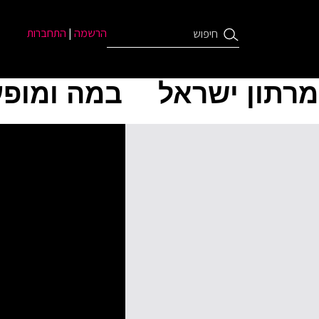
הרשמה
|
התחברות
מרתון ישראל
במה ומופע