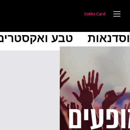
toMix Card
וסדנאות
טבע ואקסטרים