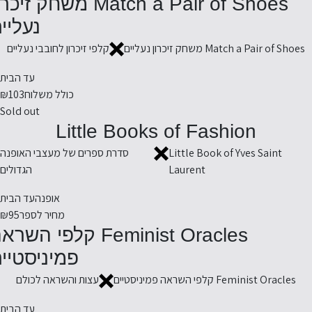
Match a Pair of Shoes משחק זיכ
נעליי
Match a Pair of Shoes משחק זיכרון נעליים
קלפי זיכרון לחובבי נעליים
עד הבית
כולל משלוח
₪103
Sold out
Little Books of Fashion
Little Book of Yves Saint
סדרת ספרים של מעצבי האופנה
Laurent
הגדולים
אופנה
עד הבית
מחיר לספר
₪95
Feminist Oracles קלפי השר
פמיניסטיי
Feminist Oracles קלפי השראה פמיניסטיים
עצות והשראה לכולם
עד הבית