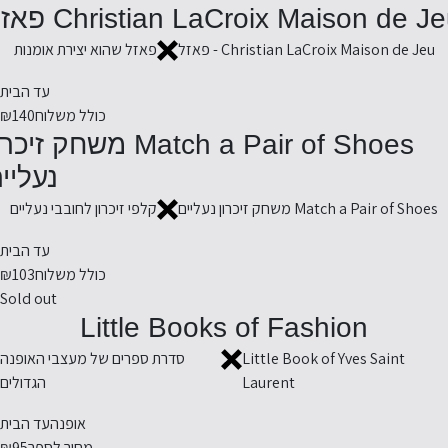
Christian LaCroix Maison de J פאזל
Christian LaCroix Maison de Jeu - פאזל
פאזל שהוא יצירת אומנות
עד הבית
כולל משלוח
₪140
Match a Pair of Shoes משחק זיכ
נעליי
Match a Pair of Shoes משחק זיכרון נעליים
קלפי זיכרון לחובבי נעליים
עד הבית
כולל משלוח
₪103
Sold out
Little Books of Fashion
Little Book of Yves Saint
סדרת ספרים של מעצבי האופנה
Laurent
הגדולים
אופנה
עד הבית
מחיר לספר
₪95