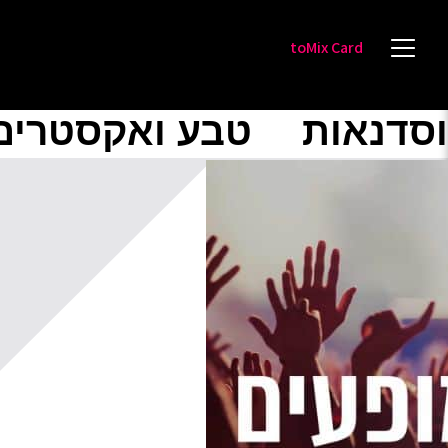
toMix Card
וסדנאות
טבע ואקסטרים