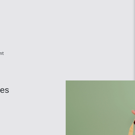
nt
racles