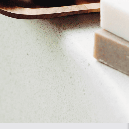
eu
Shoes