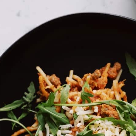
בית
»
?Do you Look Like Your Cat
»
Shalosh
?Do you Look Like Your Cat
מה במיקס
50 כרטיסים מתארים תמונות מהנות של חתולים ובעלי
טקסטים הומוריסטיים כלולים בחוברת כדי לספק רמזים של 25 אנשים והחברים הכי פרוותיים 
שחק כמשחק זיכרון עם הכרטיסים עם הפנים כלפי מטה ל
המתנה המושלמת לאוהבי חתולים