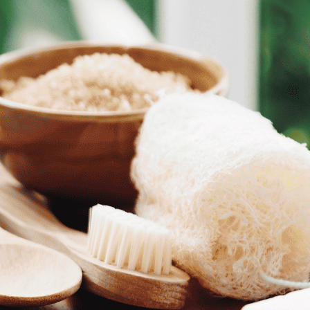
כולל משלוח
103.00
₪
lett
Scarlett
 Want
nt
o