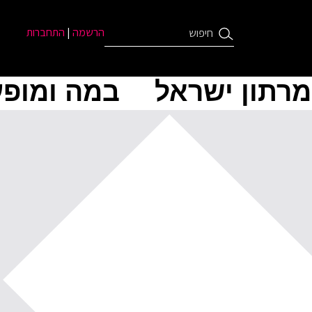
הרשמה
|
התחברות
מרתון ישראל
במה ומופע