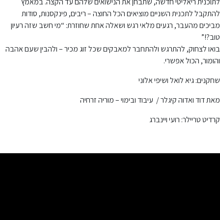
לתוכנית ריאליטי חדשה, שתבחן את הנישואים שלהם עד הקצה. במאמץ
להתקבל לתכנית השניים מוציאים הכל החוצה – ריבים, פינקסנות, סודות
מביכים מהעבר, רגעים מלאי רגש ושאלה אחת שחוזרת: “מי חשב שזה רעיון
טוב?!”
בואו לצחוק, להתרגש ולהתחבר למאבקים שכל זוג מכיר – ולהבין שעם אהבה
והומור, הכול אפשרי.
שחקנים: גיא לואל ושיפי אלוני
מאת דוד ואדוה קיגלר / עיבוד ובימוי – מוריה זרחיה
קרדיט טריילר: רועי ויינברג