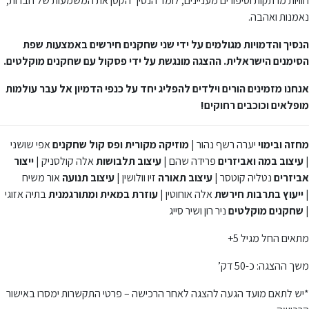
חוויות מרתקות וסיפורים מעניינים, לומד הנסיך הקטן את המשמעות של חברות,
נאמנות ואהבה.
הנסיך והדמויות מגולמים על ידי שני שחקנים חירשים באמצעות שפת
הסימנים הישראלית. ההצגה מונגשת על ידי פסקול עם שחקנים מוקלטים.
אנחנו מזמינים הורים וילדים להפליג יחד על כנפי הדמיון אל עבר עולמות
מופלאים וכוכבים רחוקים!
מחזה ובימוי
יערה רשף נהור |
מוזיקה מקורית ופס קול שחקנים
אפי שושני
|
עיצוב במה
ואביזרים
פרידה שהם |
עיצוב תלבושות
אלה קולסניק |
ייצור
אביזרים
נטליה קוטסר |
עיצוב תאורה
זיו וולושין |
עיצוב תנועה
אור משיח
|
ייעוץ בתרבות חירשת
אלה אוחוטין |
עוזרת במאית ומתורגמנית
בתיה אזוגי
|
שחקנים מוקלטים
ניר רון ושיר סייג
מתאים החל מגיל 5+
משך ההצגה: כ-50 דק’
*יש לתאם מועד הגעה להצגה לאחר הרכישה – פרטי התקשרות ימסרו באישור