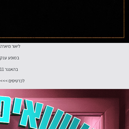
ליאור מיארה
במופע ענק
בהאנגר 11
לכרטיסים >>>